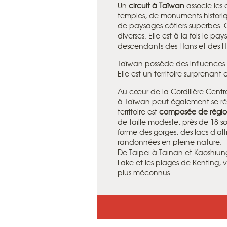
Un
circuit à Taïwan
associe les
temples, de monuments histori
de paysages côtiers superbes. C
diverses. Elle est à la fois le p
descendants des Hans et des H
Taïwan possède des influences c
Elle est un territoire surprenant
Au cœur de la Cordillère Centra
à Taïwan peut également se ré
territoire est
composée de région
de taille modeste, près de 18 
forme des gorges, des lacs d'alt
randonnées en pleine nature.
De Taïpei à Tainan et Kaoshiun
Lake et les plages de Kenting, v
plus méconnus.