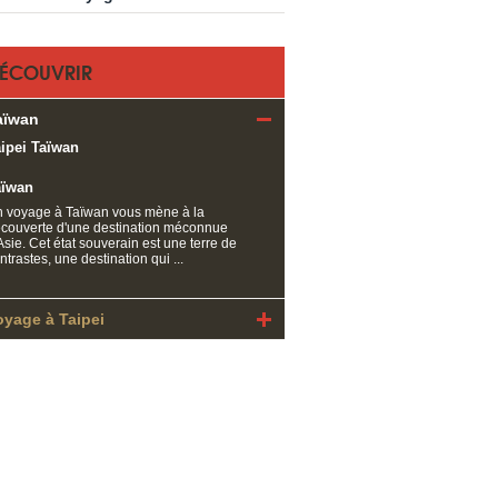
ÉCOUVRIR
aïwan
aïwan
 voyage à Taïwan vous mène à la
couverte d'une destination méconnue
Asie. Cet état souverain est une terre de
ntrastes, une destination qui ...
oyage à Taipei