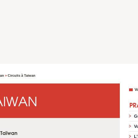
wan
>
Circuits à Taiwan
Vo
TAIWAN
PR
G
V
e Taïwan
L