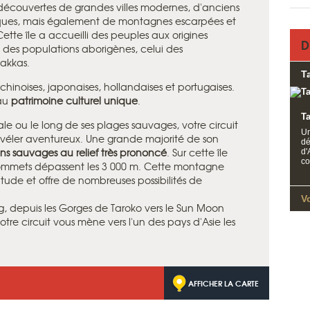
 découvertes de grandes villes modernes, d'anciens
ques, mais également de montagnes escarpées et
ette île a accueilli des peuples aux origines
D
ays des populations aborigènes, celui des
akkas.
T
hinoises, japonaises, hollandaises et portugaises.
 au
patrimoine culturel unique
.
T
le ou le long de ses plages sauvages, votre circuit
Un
véler aventureux. Une grande majorité de son
dé
s sauvages au relief très prononcé
. Sur cette île
d'
co
sommets dépassent les 3 000 m. Cette montagne
itude et offre de nombreuses possibilités de
V
g, depuis les Gorges de Taroko vers le Sun Moon
otre circuit vous mène vers l'un des pays d'Asie les
AFFICHER LA CARTE