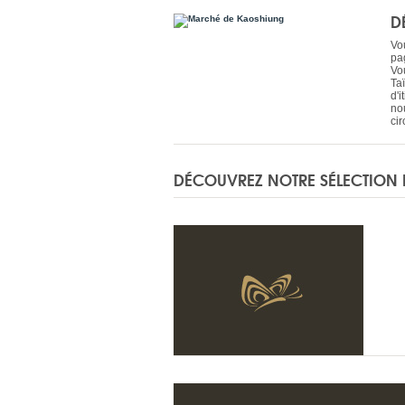
D
Vou
pa
Vou
Ta
d'
no
cir
DÉCOUVREZ NOTRE SÉLECTION 