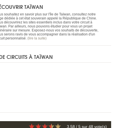
ÉCOUVRIR TAÏWAN
s souhaitez en savoir plus sur l'île de Taïwan, consultez notre
ge dédiée à cet état souverain appelé la République de Chine.
s découvrirez les sites essentiels inclus dans votre circuit à
ïwan. Par ailleurs, nous pouvons étudier pour vous un projet
itinéraire sur mesure. Exposez-nous vos souhaits de découverte,
us serons ravis de vous accompagner dans la réalisation d'un
cuit personnalisé.
(lire la suite)
DE CIRCUITS À TAÏWAN
3.58
/ 5 sur
48
vote(s)