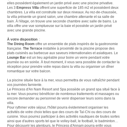
elles possèdent également un jardin privé avec une piscine privative.
Les 3
Empress Villa
offrent une superficie de 185 m2 et possèdent deux
chambres. La villa est construite sur deux niveaux. Au rez-de-chaussée,
la villa présente un grand salon, une chambre attenante et sa salle de
bain. À l'étage, on trouve une seconde chambre avec salle de bains. La
villa offre une vue somptueuse sur la baie et possède un jardin privé
avec une grande piscine.
À votre disposition
:
The Dining Room
offre un ensemble de plats inspirés de la gastronomie
française.
The Terrace
installée à proximité de la piscine propose des
plats cuisinés au barbecue aux saveurs internationales et asiatiques. Le
Lounge Bar
est un lieu agréable pour boire un verre pendant votre
journée ou en soirée. À tout moment, il vous sera possible de contacter la
réception pour prendre votre repas dans la villa ou organiser un dîner
romantique sur votre balcon.
La piscine située face à la mer, vous permettra de vous rafraîchir pendant
vos journées farniente.
Le Princess d'An Nam Resort and Spa possède un grand spa situé face à
la mer. Vous pourrez bénéficier de nombreux traitements et massages ou
encore demander au personnel de venir dispenser leurs soins dans la
villa.
Pour rythmer votre séjour, l'hôtel pourra évidemment organiser les
activités de votre choix telles que des cours de Taï-Chi ou des cours de
cuisine. Vous pourrez participer à des activités nautiques de toutes sortes
ainsi que d'autres sports tel que le volley-ball, le football, le badminton…
Pour découvrir les alentours, le Princess d'Annam pourra enfin vous