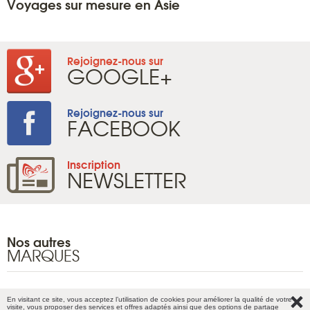
Voyages sur mesure en Asie
Rejoignez-nous sur
GOOGLE+
Rejoignez-nous sur
FACEBOOK
Inscription
NEWSLETTER
Nos autres
MARQUES
En visitant ce site, vous acceptez l’utilisation de cookies pour améliorer la qualité de votre
Plan du site
visite, vous proposer des services et offres adaptés ainsi que des options de partage