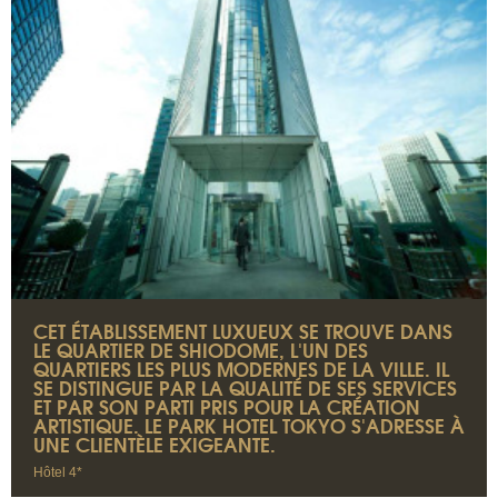
CET ÉTABLISSEMENT LUXUEUX SE TROUVE DANS
LE QUARTIER DE SHIODOME, L'UN DES
QUARTIERS LES PLUS MODERNES DE LA VILLE. IL
SE DISTINGUE PAR LA QUALITÉ DE SES SERVICES
ET PAR SON PARTI PRIS POUR LA CRÉATION
ARTISTIQUE. LE PARK HOTEL TOKYO S'ADRESSE À
UNE CLIENTÈLE EXIGEANTE.
Hôtel 4*