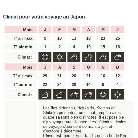
Climat pour votre voyage au Japon
Mois
J
F
M
A
M
J
T° air max
9
10
13
18
23
25
T° air min
1
2
4
10
15
18
Climat :
Mois
J
A
S
O
N
D
T° air max
29
31
26
21
16
12
T° air min
22
24
20
14
8
4
Climat :
Les îles d'Honshu, Hokkaido, Kyushu et
Shikoku présentent un climat tempéré avec
quatre saisons bien distinctes. Il est possible
d'y voyager toute l'année. Les périodes idéales
de voyage s'étendent de mars à juin et
d'octobre à décembre.
L'hiver est froid et sec, tandis que la fin de l'été