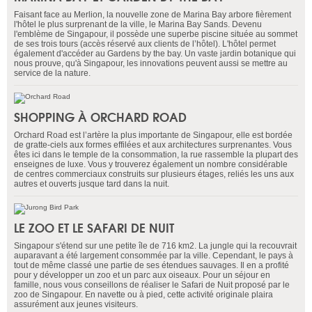
Faisant face au Merlion, la nouvelle zone de Marina Bay arbore fièrement
l'hôtel le plus surprenant de la ville, le Marina Bay Sands. Devenu
l'emblème de Singapour, il possède une superbe piscine située au sommet
de ses trois tours (accès réservé aux clients de l’hôtel). L'hôtel permet
également d'accéder au Gardens by the bay. Un vaste jardin botanique qui
nous prouve, qu'à Singapour, les innovations peuvent aussi se mettre au
service de la nature.
SHOPPING À ORCHARD ROAD
Orchard Road est l’artère la plus importante de Singapour, elle est bordée
de gratte-ciels aux formes effilées et aux architectures surprenantes. Vous
êtes ici dans le temple de la consommation, la rue rassemble la plupart des
enseignes de luxe. Vous y trouverez également un nombre considérable
de centres commerciaux construits sur plusieurs étages, reliés les uns aux
autres et ouverts jusque tard dans la nuit.
LE ZOO ET LE SAFARI DE NUIT
Singapour s'étend sur une petite île de 716 km2. La jungle qui la recouvrait
auparavant a été largement consommée par la ville. Cependant, le pays à
tout de même classé une partie de ses étendues sauvages. Il en a profité
pour y développer un zoo et un parc aux oiseaux. Pour un séjour en
famille, nous vous conseillons de réaliser le Safari de Nuit proposé par le
zoo de Singapour. En navette ou à pied, cette activité originale plaira
assurément aux jeunes visiteurs.