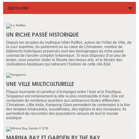
DÉCOUVRIR
UN RICHE PASSÉ HISTORIQUE
Depuis les arcades du mythique hôtel Raffles, autour de l’hôtel de Ville, de
la cour suprême, du parlement ou au cœur de Chinatown, nombre de
bâtiments historiques préservés sont des témoignages du riche passé
colonial de l'ancien comptoir britannique. Si vous disposez d’un peu de
temps, vous pourrez visiter le Musée des beaux-arts, et le Musée des
civilisations Asiatiques qui retracent l’histoire de cette cité-Etat.
UNE VILLE MULTICULTURELLE
Plaque tournante et carrefour d’échanges entre l’Asie et le Pacifique,
Singapour est certainement la ville la plus cosmopolite d’Asie. Elle est
composée de nombreux quartiers aux ambiances toutes différentes.
Chinatown, Little India, Kampong Glam permettent de contempler à la fois
des temples hindouistes, bouddhistes, des églises et des mosquées. Ils
permettent de rencontrer des populations venues de tout le monde
asiatique.
MARINA BAY ET GARDEN BY THE BAY