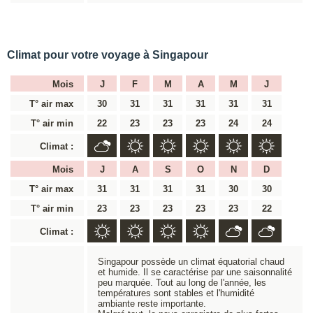
Climat pour votre voyage à Singapour
Mois
J
F
M
A
M
J
T° air max
30
31
31
31
31
31
T° air min
22
23
23
23
24
24
Climat :
Mois
J
A
S
O
N
D
T° air max
31
31
31
31
30
30
T° air min
23
23
23
23
23
22
Climat :
Singapour possède un climat équatorial chaud
et humide. Il se caractérise par une saisonnalité
peu marquée. Tout au long de l'année, les
températures sont stables et l'humidité
ambiante reste importante.