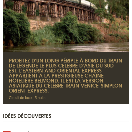
PROFITEZ D'UN LONG PÉRIPLE À BORD DU TRAIN
DE LÉGENDE LE PLUS CÉLÈBRE D'ASIE DU SUD-
EST. L'EASTERN AND ORIENTAL EXPRESS
APPARTIENT À LA PRESTIGIEUSE CHAÎNE
HÔTELIÈRE BELMOND. IL EST LA VERSION
ASIATIQUE DU CÉLÈBRE TRAIN VENICE-SIMPLON
ORIENT EXPRESS.
Circuit de luxe - 5 nuits
IDÉES DÉCOUVERTES