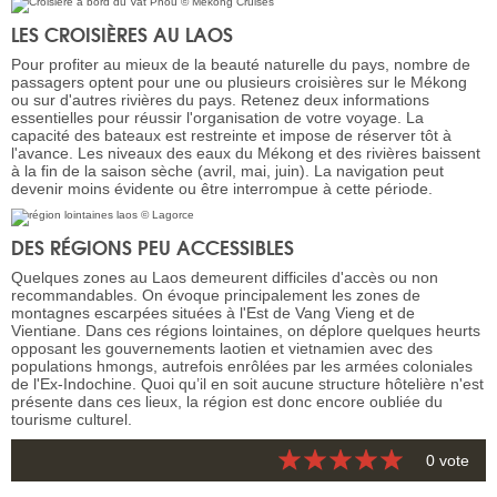
LES CROISIÈRES AU LAOS
Pour profiter au mieux de la beauté naturelle du pays, nombre de
passagers optent pour une ou plusieurs croisières sur le Mékong
ou sur d'autres rivières du pays. Retenez deux informations
essentielles pour réussir l'organisation de votre voyage. La
capacité des bateaux est restreinte et impose de réserver tôt à
l'avance. Les niveaux des eaux du Mékong et des rivières baissent
à la fin de la saison sèche (avril, mai, juin). La navigation peut
devenir moins évidente ou être interrompue à cette période.
DES RÉGIONS PEU ACCESSIBLES
Quelques zones au Laos demeurent difficiles d'accès ou non
recommandables. On évoque principalement les zones de
montagnes escarpées situées à l'Est de Vang Vieng et de
Vientiane. Dans ces régions lointaines, on déplore quelques heurts
opposant les gouvernements laotien et vietnamien avec des
populations hmongs, autrefois enrôlées par les armées coloniales
de l'Ex-Indochine. Quoi qu’il en soit aucune structure hôtelière n'est
présente dans ces lieux, la région est donc encore oubliée du
tourisme culturel.
0 vote