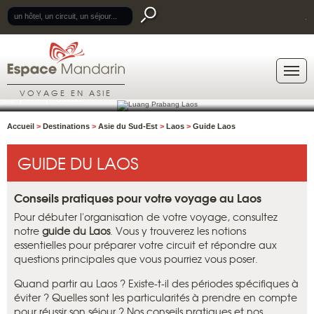
.
LUANG PRABANG
LAOS
VOYAGE EN ASIE
23°C
COUVERT
Accueil
>
Destinations
>
Asie du Sud-Est
>
Laos
>
Guide Laos
GUIDE DU LAOS
Conseils pratiques pour votre voyage au Laos
Pour débuter l'organisation de votre voyage, consultez
notre
guide du Laos
. Vous y trouverez les notions
essentielles pour préparer votre circuit et répondre aux
questions principales que vous pourriez vous poser.
Quand partir au Laos ? Existe-t-il des périodes spécifiques à
éviter ? Quelles sont les particularités à prendre en compte
pour réussir son séjour ? Nos conseils pratiques et nos