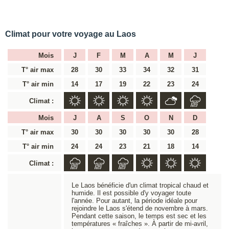
Climat pour votre voyage au Laos
Mois
J
F
M
A
M
J
T° air max
28
30
33
34
32
31
T° air min
14
17
19
22
23
24
Climat :
Mois
J
A
S
O
N
D
T° air max
30
30
30
30
30
28
T° air min
24
24
23
21
18
14
Climat :
Le Laos bénéficie d'un climat tropical chaud et
humide. Il est possible d'y voyager toute
l'année. Pour autant, la période idéale pour
rejoindre le Laos s'étend de novembre à mars.
Pendant cette saison, le temps est sec et les
températures « fraîches ». À partir de mi-avril,