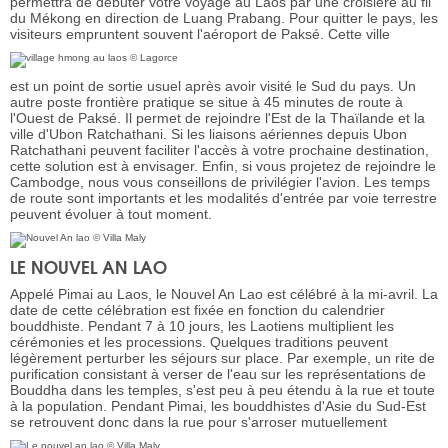
permettra de débuter votre voyage au Laos par une croisière au fil
du Mékong en direction de Luang Prabang. Pour quitter le pays, les
visiteurs empruntent souvent l'aéroport de Paksé. Cette ville
est un point de sortie usuel après avoir visité le Sud du pays. Un
autre poste frontière pratique se situe à 45 minutes de route à
l'Ouest de Paksé. Il permet de rejoindre l'Est de la Thaïlande et la
ville d'Ubon Ratchathani. Si les liaisons aériennes depuis Ubon
Ratchathani peuvent faciliter l'accès à votre prochaine destination,
cette solution est à envisager. Enfin, si vous projetez de rejoindre le
Cambodge, nous vous conseillons de privilégier l'avion. Les temps
de route sont importants et les modalités d'entrée par voie terrestre
peuvent évoluer à tout moment.
LE NOUVEL AN LAO
Appelé Pimai au Laos, le Nouvel An Lao est célébré à la mi-avril. La
date de cette célébration est fixée en fonction du calendrier
bouddhiste. Pendant 7 à 10 jours, les Laotiens multiplient les
cérémonies et les processions. Quelques traditions peuvent
légèrement perturber les séjours sur place. Par exemple, un rite de
purification consistant à verser de l'eau sur les représentations de
Bouddha dans les temples, s'est peu à peu étendu à la rue et toute
à la population. Pendant Pimai, les bouddhistes d'Asie du Sud-Est
se retrouvent donc dans la rue pour s'arroser mutuellement