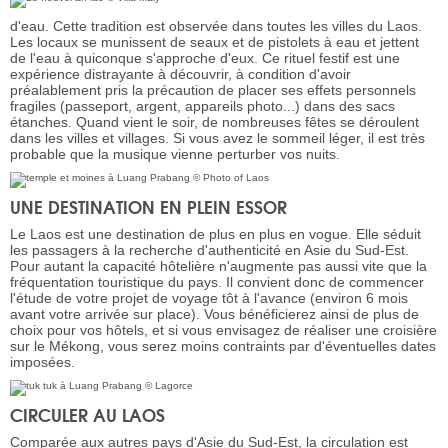
d'eau. Cette tradition est observée dans toutes les villes du Laos.
Les locaux se munissent de seaux et de pistolets à eau et jettent
de l'eau à quiconque s'approche d'eux. Ce rituel festif est une
expérience distrayante à découvrir, à condition d'avoir
préalablement pris la précaution de placer ses effets personnels
fragiles (passeport, argent, appareils photo...) dans des sacs
étanches. Quand vient le soir, de nombreuses fêtes se déroulent
dans les villes et villages. Si vous avez le sommeil léger, il est très
probable que la musique vienne perturber vos nuits.
UNE DESTINATION EN PLEIN ESSOR
Le Laos est une destination de plus en plus en vogue. Elle séduit
les passagers à la recherche d'authenticité en Asie du Sud-Est.
Pour autant la capacité hôtelière n'augmente pas aussi vite que la
fréquentation touristique du pays. Il convient donc de commencer
l'étude de votre projet de voyage tôt à l'avance (environ 6 mois
avant votre arrivée sur place). Vous bénéficierez ainsi de plus de
choix pour vos hôtels, et si vous envisagez de réaliser une croisière
sur le Mékong, vous serez moins contraints par d'éventuelles dates
imposées.
CIRCULER AU LAOS
Comparée aux autres pays d'Asie du Sud-Est, la circulation est