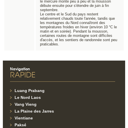
le mercure monte peu à peu et la mousson
débute ensuite pour s'étendre de juin à fin
septembre.
Le centre et le Sud du pays restent
relativement chauds toute l'année, tandis que
les montagnes du Nord connaîtront des
températures froides en hiver (environ 10 °C le
matin et en soirée). Pendant la mousson,
certaines routes de montagne sont difficiles
d'accès, et les sentiers de randonnée sont peu
praticables.
Navigation
RAPIDE
Luang Prabang
Le Nord Laos
Vang Vieng
La Plaine des Jarres
Vientiane
Paksé