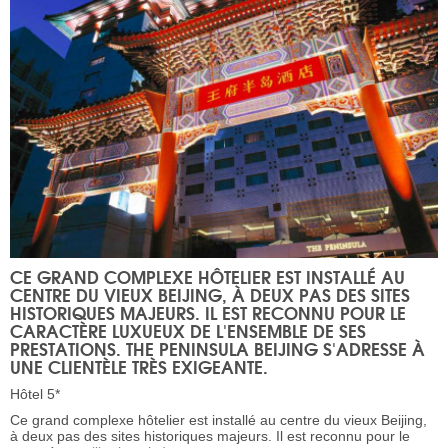
CE GRAND COMPLEXE HÔTELIER EST INSTALLÉ AU
CENTRE DU VIEUX BEIJING, À DEUX PAS DES SITES
HISTORIQUES MAJEURS. IL EST RECONNU POUR LE
CARACTÈRE LUXUEUX DE L'ENSEMBLE DE SES
PRESTATIONS. THE PENINSULA BEIJING S'ADRESSE À
UNE CLIENTÈLE TRÈS EXIGEANTE.
Hôtel 5*
Ce grand complexe hôtelier est installé au centre du vieux Beijing,
à deux pas des sites historiques majeurs. Il est reconnu pour le