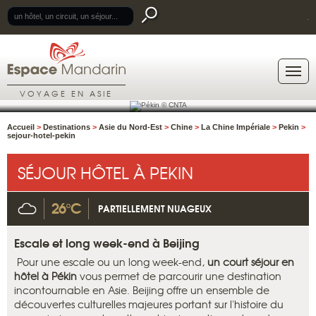
.
VOYAGE EN ASIE
Accueil
>
Destinations
>
Asie du Nord-Est
>
Chine
>
La Chine Impériale
>
Pekin
>
sejour-hotel-pekin
SÉJOUR HÔTEL À PEKIN
26°C
PARTIELLEMENT NUAGEUX
Escale et long week-end à Beijing
Pour une escale ou un long week-end,
un court séjour en
hôtel à Pékin
vous permet de parcourir une destination
incontournable en Asie. Beijing offre un ensemble de
découvertes culturelles majeures portant sur l'histoire du