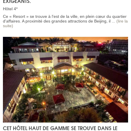
EXIGEANTS.
Hôtel 4*
Ce « Resort » se trouve à l'est de la ville, en plein cœur du quartier
d'affaires. A proximité des grandes attractions de Beijing, il ...
(lire la
suite)
CET HÔTEL HAUT DE GAMME SE TROUVE DANS LE