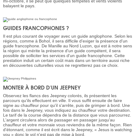
mi-octobre, il se peut que quelques tempêtes et vents violents
balayent le pays.
GUIDES FRANCOPHONES ?
Il est plus courant de voyager avec un guide anglophone. Selon les
régions, comme à Bohol, il sera difficile d'exiger la présence d'un
guide francophone. De Manille au Nord Luzon, qui est à notre sens
la région qui mérite la présence d'un guide compétent, il sera
possible de solliciter les services d'un guide francophone. Cette
prestation induit un certain coût mais dans un territoire aussi riche
en découvertes culturelles vous ne regretterez pas ce choix.
MONTER À BORD D'UN JEEPNEY
Observez les flancs des Jeepney colorés, ils présentent les
parcours qu'ils effectuent en ville. Il vous suffit ensuite de faire
signe au chauffeur pour qu'il s'arrête, puis de grimper à bord. Une
fois dans le Jeepney, vous indiquez au chauffeur votre destination.
Le tarif de la course dépendra de la distance que vous parcourrez.
L'argent circulera alors de passager en passager jusqu'au
chauffeur et votre monnaie vous reviendra de la même façon. Rien
d'étonnant, comme il est écrit dans le Jeepney, « Jesus is watching
you » donc le vol n'est pas de mise à bord.