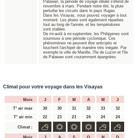
Palawan, la période de voyage idéale s'étend de
novembre à mars. Pendant notre été, la pluie
perturbe les circuits dans le pays Ifugao.
Dans les Visayas, vous pouvez voyager à tout
moment. Les pluies sont également réparties
tout au long de l'année, et les températures
sont stables.
De mi-août à mi-septembre, les Philippines sont
soumises à une période cyclonique. Ces
phénomènes ne peuvent être anticipés et
touchent l'archipel de manière très inégale. Par
exemple la ville de Manille, l'île de Luzon et l'île
de Palawan sont couramment épargnées.
Climat pour votre voyage dans les Visayas
Mois
J
F
M
A
M
J
T° air max
30
30
31
32
33
32
T° air min
22
23
23
24
24
24
Climat :
Mois
J
A
S
O
N
D