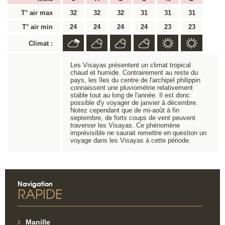
T° air max
32
32
32
31
31
31
T° air min
24
24
24
24
23
23
Climat :
Les Visayas présentent un climat tropical
chaud et humide. Contrairement au reste du
pays, les îles du centre de l'archipel philippin
connaissent une pluviométrie relativement
stable tout au long de l'année. Il est donc
possible d'y voyager de janvier à décembre.
Notez cependant que de mi-août à fin
septembre, de forts coups de vent peuvent
traverser les Visayas. Ce phénomène
imprévisible ne saurait remettre en question un
voyage dans les Visayas à cette période.
Navigation
RAPIDE
Manille