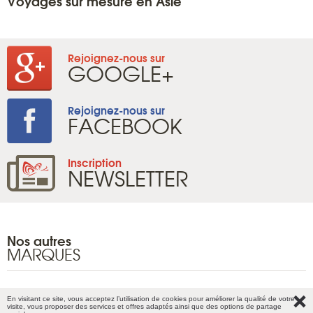
Voyages sur mesure en Asie
Rejoignez-nous sur
GOOGLE+
Rejoignez-nous sur
FACEBOOK
Inscription
NEWSLETTER
Nos autres
MARQUES
En visitant ce site, vous acceptez l’utilisation de cookies pour améliorer la qualité de votre
Plan du site
visite, vous proposer des services et offres adaptés ainsi que des options de partage