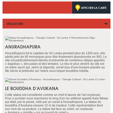
AFFICHER LA CARTE
DÉCOUVRIR
ANURADHAPURA
Anuradhapura fut la capitale du Sri Lanka pendant plus de 1300 ans, elle
abrita près de 90 monarques pour être finalement abandonnée en 993. Le
site est particulièrement étendu et présente de nombreux stûpas appelés
« dagobas », des palais et des temples. Le lieu le plus vénéré du site est
un arbre sacré qui, selon la légende, serait issu d'une bouture plantée au
IIIe siècle et prélevée sur l'arbre sous lequel bouddha médita.
LE BOUDDHA D'AVUKANA
Cette statue est considérée comme un chef-d’œuvre de l'art ceylanais.
Pour y accéder vous marcherez le long d'un lac artificiel appelé Kala Wewa
qui était, par le passé, relié par un canal à Anuradhapura. La statue du
bouddha d'Avukana mesure 15 m de hauteur. Cette représentation tient
son nom de sa posture. La statue fait face au soleil, en ceylanais
« Avukana » signifie « qui se nourrit du soleil ».