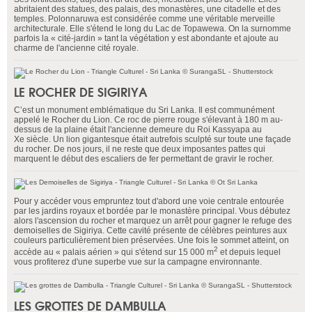
abritaient des statues, des palais, des monastères, une citadelle et des
temples. Polonnaruwa est considérée comme une véritable merveille
architecturale. Elle s'étend le long du Lac de Topawewa. On la surnomme
parfois la « cité-jardin » tant la végétation y est abondante et ajoute au
charme de l'ancienne cité royale.
LE ROCHER DE SIGIRIYA
C’est un monument emblématique du Sri Lanka. Il est communément
appelé le Rocher du Lion. Ce roc de pierre rouge s'élevant à 180 m au-
dessus de la plaine était l'ancienne demeure du Roi Kassyapa au
Xe siècle. Un lion gigantesque était autrefois sculpté sur toute une façade
du rocher. De nos jours, il ne reste que deux imposantes pattes qui
marquent le début des escaliers de fer permettant de gravir le rocher.
Pour y accéder vous empruntez tout d'abord une voie centrale entourée
par les jardins royaux et bordée par le monastère principal. Vous débutez
alors l'ascension du rocher et marquez un arrêt pour gagner le refuge des
demoiselles de Sigiriya. Cette cavité présente de célèbres peintures aux
couleurs particulièrement bien préservées. Une fois le sommet atteint, on
2
accède au « palais aérien » qui s'étend sur 15 000 m
et depuis lequel
vous profiterez d'une superbe vue sur la campagne environnante.
LES GROTTES DE DAMBULLA