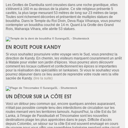
Les Grottes de Dambulla sont creusées dans une roche granitique, elles
s'élèvent à 160 m au dessus de la plaine. Ce site religieux présente 5
cavités, la plus large mesurant 53 mètres de long sur 23 mètres de large.
Toutes sont richement décorées et présentent de multiples statues de
bouddha. Dans le Temple du Roi Divin, Deva Raja Viharaya, vous pourrez
contempler un bouddha couché de 14 m. Quant à la Grotte des Grand
Rois, Maharaja Vihara, elle abrite 53 statues.
EN ROUTE POUR KANDY
Si vous souhaitez poursuivre votre voyage vers le Sud, vous prendrez la
direction de Kandy. En chemin, les visiteurs marquent couramment un arrêt
à Matale pour visiter son jardin d'épices. Vous pourrez alors découvrir
comment les locaux cultivent et confectionnent les épices si importantes
pour la réalisation des spécialités sri lankaises. Si vous le souhaitez vous
pourrez déjeuner dans ce lieu avant de reprendre votre route vers la ville
sacrée de Kandy.
(lire la suite)
UN DÉTOUR SUR LA CÔTE EST
Voici un détour peu commun qui, encore quelques années auparavant,
n'était pas possible compte tenu des interdictions de circulation sur les
routes menant vers les territoires tamouls. Aujourd'hui, la côte Est du Sri
Lanka, à l'image de Passikudah et Trincomalee sont les nouvelles
destinations plage les plus appréciées dans le pays. Difficile d'accès
depuis Colombo, un séjour sur la côte Est est souvent envisagé en cours
de voyage pour vous offrir une parenthèse balnéaire pendant votre circuit.