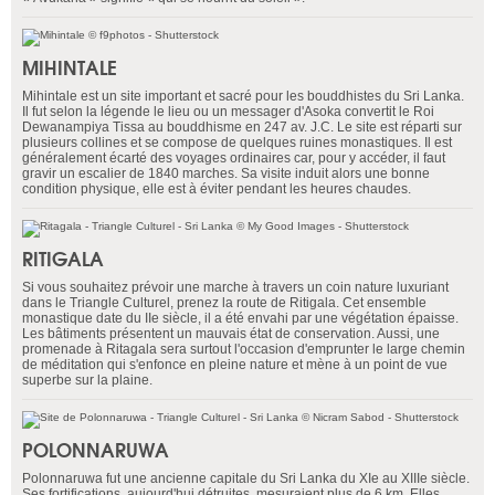
MIHINTALE
Mihintale est un site important et sacré pour les bouddhistes du Sri Lanka.
Il fut selon la légende le lieu ou un messager d'Asoka convertit le Roi
Dewanampiya Tissa au bouddhisme en 247 av. J.C. Le site est réparti sur
plusieurs collines et se compose de quelques ruines monastiques. Il est
généralement écarté des voyages ordinaires car, pour y accéder, il faut
gravir un escalier de 1840 marches. Sa visite induit alors une bonne
condition physique, elle est à éviter pendant les heures chaudes.
RITIGALA
Si vous souhaitez prévoir une marche à travers un coin nature luxuriant
dans le Triangle Culturel, prenez la route de Ritigala. Cet ensemble
monastique date du IIe siècle, il a été envahi par une végétation épaisse.
Les bâtiments présentent un mauvais état de conservation. Aussi, une
promenade à Ritagala sera surtout l'occasion d'emprunter le large chemin
de méditation qui s'enfonce en pleine nature et mène à un point de vue
superbe sur la plaine.
POLONNARUWA
Polonnaruwa fut une ancienne capitale du Sri Lanka du XIe au XIIIe siècle.
Ses fortifications, aujourd'hui détruites, mesuraient plus de 6 km. Elles