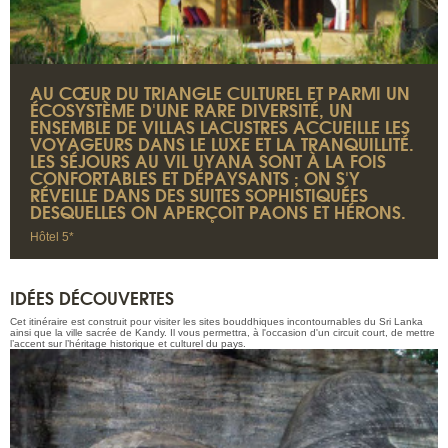
AU CŒUR DU TRIANGLE CULTUREL ET PARMI UN
ÉCOSYSTÈME D'UNE RARE DIVERSITÉ, UN
ENSEMBLE DE VILLAS LACUSTRES ACCUEILLE LES
VOYAGEURS DANS LE LUXE ET LA TRANQUILLITÉ.
LES SÉJOURS AU
VIL UYANA
SONT À LA FOIS
CONFORTABLES ET DÉPAYSANTS ; ON S'Y
RÉVEILLE DANS DES SUITES SOPHISTIQUÉES
DESQUELLES ON APERÇOIT PAONS ET HÉRONS.
Hôtel 5*
IDÉES DÉCOUVERTES
Cet itinéraire est construit pour visiter les sites bouddhiques incontournables du Sri Lanka
ainsi que la ville sacrée de Kandy. Il vous permettra, à l'occasion d'un circuit court, de mettre
l’accent sur l’héritage historique et culturel du pays.