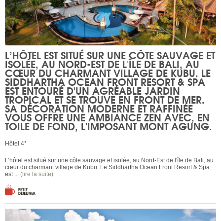
L’HÔTEL EST SITUÉ SUR UNE CÔTE SAUVAGE ET
ISOLÉE, AU NORD-EST DE L'ÎLE DE BALI, AU
CŒUR DU CHARMANT VILLAGE DE KUBU. LE
SIDDHARTHA OCEAN FRONT RESORT & SPA
EST ENTOURÉ D'UN AGRÉABLE JARDIN
TROPICAL ET SE TROUVE EN FRONT DE MER.
SA DÉCORATION MODERNE ET RAFFINÉE
VOUS OFFRE UNE AMBIANCE ZEN AVEC, EN
TOILE DE FOND, L'IMPOSANT MONT AGUNG.
Hôtel 4*
L’hôtel est situé sur une côte sauvage et isolée, au Nord-Est de l'île de Bali, au
cœur du charmant village de Kubu. Le Siddhartha Ocean Front Resort & Spa
est ...
(lire la suite)