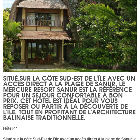
SITUÉ SUR LA CÔTE SUD-EST DE L'ÎLE AVEC UN
ACCÈS DIRECT À LA PLAGE DE SANUR, LE
MERCURE RESORT SANUR
EST LA RÉFÉRENCE
POUR UN SÉJOUR CONFORTABLE À BON
PRIX. CET HÔTEL EST IDÉAL POUR VOUS
REPOSER OU PARTIR À LA DÉCOUVERTE DE
L'ÎLE, TOUT EN PROFITANT DE L'ARCHITECTURE
BALINAISE TRADITIONNELLE.
Hôtel 4*
Situé sur la côte Sud-Est de l'île avec un accès direct à la plage de Sanur, le