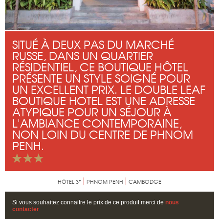
SITUÉ À DEUX PAS DU MARCHÉ
RUSSE, DANS UN QUARTIER
RÉSIDENTIEL, CE BOUTIQUE HÔTEL
PRÉSENTE UN STYLE SOIGNÉ POUR
UN EXCELLENT PRIX. LE DOUBLE LEAF
BOUTIQUE HOTEL EST UNE ADRESSE
ATYPIQUE POUR UN SÉJOUR À
L'AMBIANCE CONTEMPORAINE,
NON LOIN DU CENTRE DE PHNOM
PENH.
HÔTEL 3*
PHNOM PENH
CAMBODGE
Si vous souhaitez connaitre le prix de ce produit merci de
nous
contacter