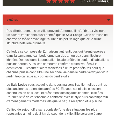
5
/ 5 sur
1
vote(s)
L’HÔTEL
Peu d'hébergements en ville peuvent s'enorgueillir d'offrir aux visiteurs
un cachet traditionnel aussi affirmé que le
Sala Lodge
. Cette adresse de
charme possède davantage l'allure d'un petit village que celle d'une
structure hôtelière ordinaire.
Ce lodge se compose de 11 maisons authentiques qui furent repérées
dans la campagne cambodgienne par des amoureux d'architecture
khmère. De nos jours, la population locale préfère le confort d'habitations
plus modernes. Aussi ces demeures khmères étaient vouées à la
destruction. Elles furent alors rachetées à leurs propriétaires pour que
chacune puisse connaître une seconde vie dans le cadre verdoyant d'un
jardin tropical situé aux portes du centre-ville.
Le
Sala Lodge
vous accueille dans ces maisons traditionnelles dont les
plus anciennes datent des années 50. Élevées sur pilotis, elles sont
construites en bois local et présentent des façades finement ciselées.
L'authenticité de cet ensemble contraste avec le style plus contemporain
d'aménagements modernes tels que le bar, la réception et la piscine.
Ce lieu de séjour offre sans conteste l'une des situations les plus
reposantes à moins de 2 km du cœur de la ville. Elle sera une étape