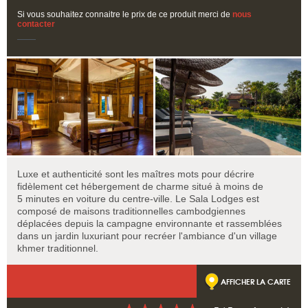
Si vous souhaitez connaitre le prix de ce produit merci de
nous
contacter
Luxe et authenticité sont les maîtres mots pour décrire
fidèlement cet hébergement de charme situé à moins de
5 minutes en voiture du centre-ville. Le Sala Lodges est
composé de maisons traditionnelles cambodgiennes
déplacées depuis la campagne environnante et rassemblées
dans un jardin luxuriant pour recréer l'ambiance d'un village
khmer traditionnel.
AFFICHER LA CARTE