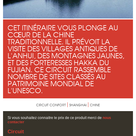
CET ITINÉRAIRE VOUS PLONGE AU
CŒUR DE LA CHINE
TRADITIONNELLE. IL PRÉVOIT LA
VISITE DES VILLAGES ANTIQUES DE
L'ANHUI, DES MONTAGNES JAUNES,
ET DES FORTERESSES HAKKA DU
FUJIAN. CE CIRCUIT RASSEMBLE
NOMBRE DE SITES CLASSÉS AU
PATRIMOINE MONDIAL DE
L'UNESCO.
CIRCUIT CONFORT
SHANGHAI
CHINE
Si vous souhaitez connaitre le prix de ce produit merci de
nous
contacter
Circuit