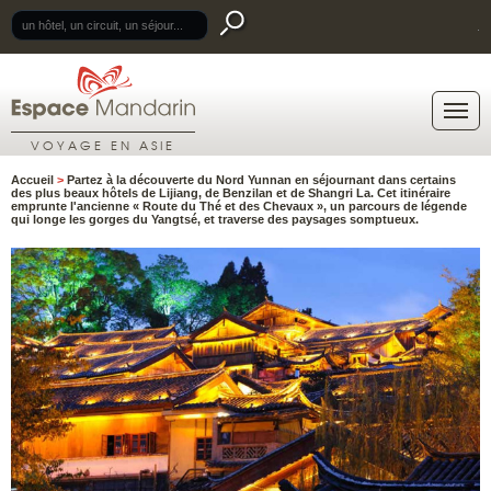
.
VOYAGE EN ASIE
Accueil
>
Partez à la découverte du Nord Yunnan en séjournant dans certains
des plus beaux hôtels de Lijiang, de Benzilan et de Shangri La. Cet itinéraire
emprunte l'ancienne « Route du Thé et des Chevaux », un parcours de légende
qui longe les gorges du Yangtsé, et traverse des paysages somptueux.