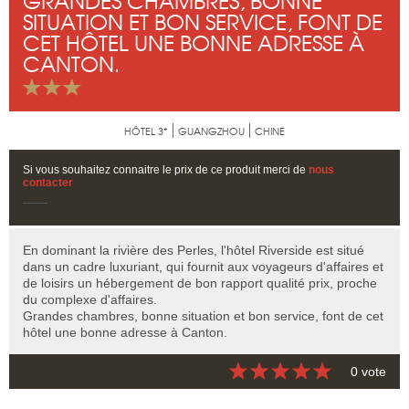
GRANDES CHAMBRES, BONNE
SITUATION ET BON SERVICE, FONT DE
CET HÔTEL UNE BONNE ADRESSE À
CANTON.
HÔTEL 3*
GUANGZHOU
CHINE
Si vous souhaitez connaitre le prix de ce produit merci de
nous
contacter
En dominant la rivière des Perles, l'hôtel Riverside est situé
dans un cadre luxuriant, qui fournit aux voyageurs d'affaires et
de loisirs un hébergement de bon rapport qualité prix, proche
du complexe d'affaires.
Grandes chambres, bonne situation et bon service, font de cet
hôtel une bonne adresse à Canton.
0 vote