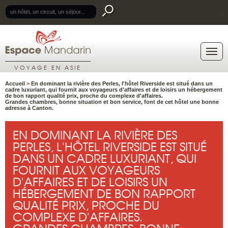
.
VOYAGE EN ASIE
Accueil
>
En dominant la rivière des Perles, l'hôtel Riverside est situé dans un
cadre luxuriant, qui fournit aux voyageurs d'affaires et de loisirs un hébergement
de bon rapport qualité prix, proche du complexe d'affaires.
Grandes chambres, bonne situation et bon service, font de cet hôtel une bonne
adresse à Canton.
EN DOMINANT LA RIVIÈRE DES
PERLES, L'HÔTEL RIVERSIDE EST SITUÉ
DANS UN CADRE LUXURIANT, QUI
FOURNIT AUX VOYAGEURS
D'AFFAIRES ET DE LOISIRS UN
HÉBERGEMENT DE BON RAPPORT
QUALITÉ PRIX, PROCHE DU
COMPLEXE D'AFFAIRES.