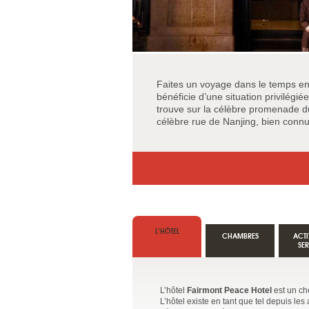
Faites un voyage dans le temps en 
bénéficie d’une situation privilég
trouve sur la célèbre promenade du
célèbre rue de Nanjing, bien conn
L’HÔTEL
CHAMBRES
ACTI
SE
L’hôtel
Fairmont Peace Hotel
est un ch
L’hôtel existe en tant que tel depuis le