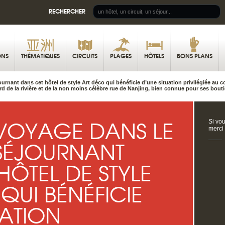
RECHERCHER
ONS
THÉMATIQUES
CIRCUITS
PLAGES
HÔTELS
BONS PLANS
urnant dans cet hôtel de style Art déco qui bénéficie d’une situation privilégiée au
d de la rivière et de la non moins célèbre rue de Nanjing, bien connue pour ses bout
 VOYAGE DANS LE
Si vou
merci
 SÉJOURNANT
HÔTEL DE STYLE
QUI BÉNÉFICIE
UATION