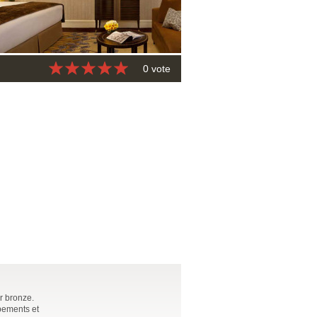
0 vote
r bronze.
ipements et