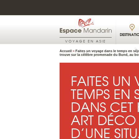
DESTINATI
VOYAGE EN ASIE
Accueil
>
Faites un voyage dans le temps en séjo
trouve sur la célèbre promenade du Bund, au bor
FAITES UN
TEMPS EN
DANS CET 
ART DÉCO 
D’UNE SIT