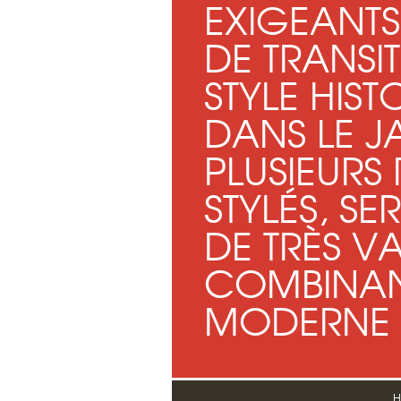
EXIGEANTS
DE TRANSIT
STYLE HIST
DANS LE JA
PLUSIEURS
STYLÉS, SE
DE TRÈS V
COMBINAN
MODERNE S
H