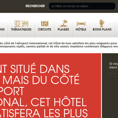
RECHERCHER
ONS
THÉMATIQUES
CIRCUITS
PLAGES
HÔTELS
BONS PLANS
 côté de l'aéroport international, cet hôtel de luxe satisfera les plus exigeants pour 
s restaurants stylés, service parfait et de très vastes chambres combinant élégance mo
T SITUÉ DANS
Si vou
merci
 MAIS DU CÔTÉ
PORT
ONAL, CET HÔTEL
TISFERA LES PLUS