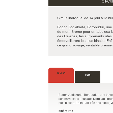
CIRCUI
Circuit individuel de 14 jours/13 nu
Bogor, Jogjakarta, Borobudur, une
du mont Bromo pour un fabuleux lev
des Célèbes, les surprenants rite
émerveilleront les plus blasés. Enfi
ce grand voyage, véritable premièr
DIVERS
PRIX
Bogor, Jogjakarta, Borobudur, une trav
sur les volcans. Plus aux Nord, au cœur
plus blasés. Enfin Bali, l’île des dieux
Itinéraire :