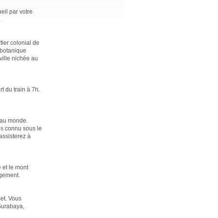
eil par votre
.
tier colonial de
n botanique
ille nichée au
t du train à 7h.
 au monde.
lus connu sous le
assisterez à
 et le mont
rgement.
et. Vous
 Surabaya,