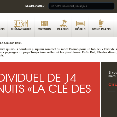
RECHERCHER
ONS
THÉMATIQUES
CIRCUITS
PLAGES
HÔTELS
BONS PLANS
La Clé des Iles».
Java qui vous conduira jusqu’au sommet du mont Bromo pour un fabuleux lever de sol
ux paysages du pays Toraja émerveilleront les plus blasés. Enfin Bali, l’île des dieux
ie.
DIVIDUEL DE 14
Si vou
merci
UITS «LA CLÉ DES
Circ