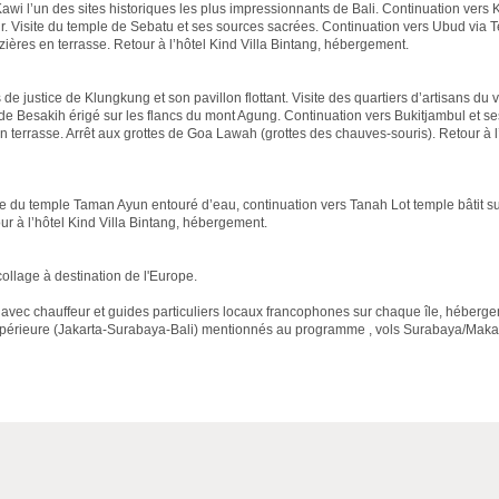
wi l’un des sites historiques les plus impressionnants de Bali. Continuation vers 
r. Visite du temple de Sebatu et ses sources sacrées. Continuation vers Ubud via 
ières en terrasse. Retour à l’hôtel Kind Villa Bintang, hébergement.
is de justice de Klungkung et son pavillon flottant. Visite des quartiers d’artisans du 
e Besakih érigé sur les flancs du mont Agung. Continuation vers Bukitjambul et se
 terrasse. Arrêt aux grottes de Goa Lawah (grottes des chauves-souris). Retour à l’
te du temple Taman Ayun entouré d’eau, continuation vers Tanah Lot temple bâtit s
ur à l’hôtel Kind Villa Bintang, hébergement.
collage à destination de l'Europe.
r avec chauffeur et guides particuliers locaux francophones sur chaque île, héberg
 supérieure (Jakarta-Surabaya-Bali) mentionnés au programme , vols Surabaya/Mak