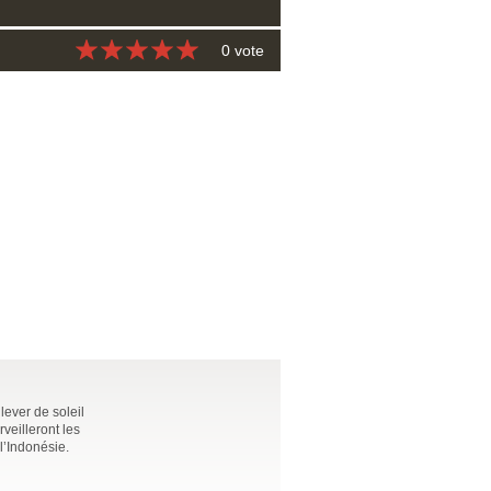
0 vote
ever de soleil
veilleront les
l’Indonésie.