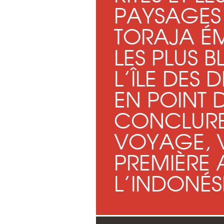
PAYSAGES
TORAJA É
LES PLUS B
L’ÎLE DES 
EN POINT
CONCLURE
VOYAGE, V
PREMIÈRE
L’INDONÉSI