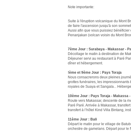
Note importante:
Suite à l'éruption volcanique du Mont Bro
de faire l'ascension jusqu'à son sommet
Aussi afin que vous puissiez bénéficier
Penanjakan (volcan voisin du Mont Br
7ème Jour : Surabaya - Makassar - Pa
Décollage le matin à destination de Maka
Déjeuner servi au restaurant à Paré Paré
dîner et hébergement.
!ème et 9ème Jour : Pays Toraja
Nous consacrerons deux pleines journée
grottes funéraires, les impressionnants
royales de Suaya et Sangala... Hébergem
10ème Jour : Pays Toraja - Makassa - 
Route vers Makassar, descente de la ri
Paré Paré. Arrivée à Makassar, transfert
transfert à l’hôtel Kind Villa Bintang, in
11ème Jour : Bali
Départ le matin pour le village de Bat
orchestre de gamelans. Départ pour le No