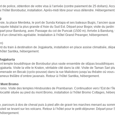
 de police, obtention de votre visa à l’arrivée (contre paiement de 25 dollars). Accu
 à l’hôtel Borobudur, installation. Après-midi libre pour vous détendre. Hébergement
g
nésie, la place Merdeka, le port de Sunda Kelapa et ses bateaux Bugis, l’ancien quar
squée Istiqlal la plus grande d’Asie du Sud Est. Départ pour Bogor, visite du jardi
épart pour Bandung, avec Passage du col de Puncak (1500 m). Arrivée à Bandung, v
 d’un climat très agréable. Installation à l’hôtel Grand Preanger, hébergement.
in)
 du train à destination de Jogjakarta, installation en place assise climatisée, dépar
l’hôtel Santika, hébergement.
Jogjakarta
onnant temple bouddhique de Borobudur plus vaste ensemble de stûpas bouddhiques
akarta. Visite la ville le Kraton, véritable cité dans la cité. Visite de Taman Sari p
omenade en Becak (cyclo-pousse) dans la rue Malioboro jusqu’au théatre où vous 
fameux théâtre d’ombre javanais. Retour à l’hôtel Santika, hébergement.
- Mont Bromo
romo. Visite des temples Hindouistes de Prambanan. Continuation vers l’Est de l’île
 localité située au pied du mont Bromo, installation à l’hôtel Bromo Cottages, hébe
o, parcours à dos de cheval puis à pied afin de gravir les marches menant au somm
oleil se levant sur les volcans. Retour à l’hôtel pour le petit-déjeuner. Départ pour
, hébergement.