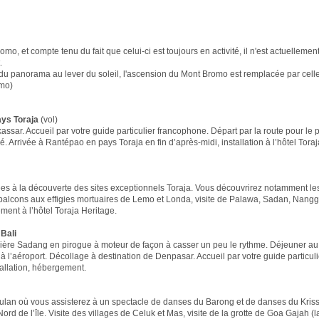
mo, et compte tenu du fait que celui-ci est toujours en activité, il n'est actuellemen
.
 du panorama au lever du soleil, l'ascension du Mont Bromo est remplacée par cell
omo)
ys Toraja
(vol)
ssar. Accueil par votre guide particulier francophone. Départ par la route pour le 
. Arrivée à Rantépao en pays Toraja en fin d’après-midi, installation à l’hôtel Toraj
s à la découverte des sites exceptionnels Toraja. Vous découvrirez notamment les 
 balcons aux effigies mortuaires de Lemo et Londa, visite de Palawa, Sadan, Nangg
ent à l’hôtel Toraja Heritage.
Bali
vière Sadang en pirogue à moteur de façon à casser un peu le rythme. Déjeuner au
 à l’aéroport. Décollage à destination de Denpasar. Accueil par votre guide particul
stallation, hébergement.
ubulan où vous assisterez à un spectacle de danses du Barong et de danses du Kris
rd de l’île. Visite des villages de Celuk et Mas, visite de la grotte de Goa Gajah (l