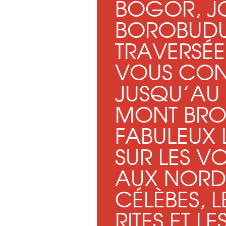
BOGOR, J
BOROBUDU
TRAVERSÉE
VOUS CON
JUSQU’AU
MONT BRO
FABULEUX 
SUR LES V
AUX NORD
CÉLÈBES, 
RITES ET L