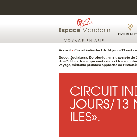
DESTINATI
VOYAGE EN ASIE
Accueil
>
Circuit individuel de 14 jours/13 nuits «
Bogor, Jogjakarta, Borobudur, une traversée de 
des Célèbes, les surprenants rites et les somptue
voyage, véritable première approche de l’Indonés
CIRCUIT IN
JOURS/13 N
ILES».