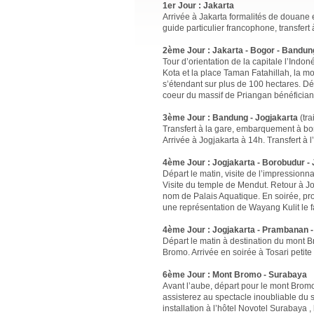
1er Jour : Jakarta
Arrivée à Jakarta formalités de douane et
guide particulier francophone, transfert
2ème Jour : Jakarta - Bogor - Bandun
Tour d’orientation de la capitale l’Indo
Kota et la place Taman Fatahillah, la mo
s’étendant sur plus de 100 hectares. D
coeur du massif de Priangan bénéficiant
3ème Jour : Bandung - Jogjakarta
(tra
Transfert à la gare, embarquement à bord
Arrivée à Jogjakarta à 14h. Transfert à 
4ème Jour : Jogjakarta - Borobudur - 
Départ le matin, visite de l’impressi
Visite du temple de Mendut. Retour à Jogj
nom de Palais Aquatique. En soirée, pr
une représentation de Wayang Kulit le 
4ème Jour : Jogjakarta - Prambanan 
Départ le matin à destination du mont B
Bromo. Arrivée en soirée à Tosari petite
6ème Jour : Mont Bromo - Surabaya
Avant l’aube, départ pour le mont Brom
assisterez au spectacle inoubliable du s
installation à l’hôtel Novotel Surabaya 