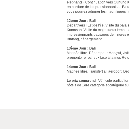
éléphants). Continuation vers Gunung Ka
en bordure de l’impressionnant lac Batu
vous pourrez admirer les magnifiques riz
12ème Jour : Bali
Départ vers l’Est de l’île. Visite du pala
Kamasan. Visite du majestueux temple d
impressionnants paysages de rizières en
Bintang, hébergement.
13ème Jour : Bali
Matinée libre. Départ pour Mengwi, visi
promontoire rocheux face à la mer. Reto
14ème Jour : Bali
Matinée libre. Transfert à l’aéroport. Dé
Le prix comprend
: Véhicule particulie
hôtels de 1ère catégorie et catégorie