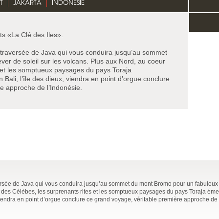
T
JAKARTA
INDONÉSIE
its «La Clé des Iles».
 traversée de Java qui vous conduira jusqu’au sommet
er de soleil sur les volcans. Plus aux Nord, au coeur
s et les somptueux paysages du pays Toraja
n Bali, l’île des dieux, viendra en point d’orgue conclure
e approche de l’Indonésie.
ersée de Java qui vous conduira jusqu’au sommet du mont Bromo pour un fabuleux l
 des Célèbes, les surprenants rites et les somptueux paysages du pays Toraja émer
, viendra en point d’orgue conclure ce grand voyage, véritable première approche de 