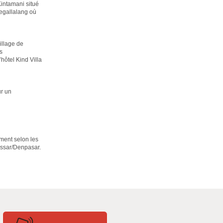
Kintamani situé
Tegallalang où
village de
s
hôtel Kind Villa
ur un
ement selon les
assar/Denpasar.