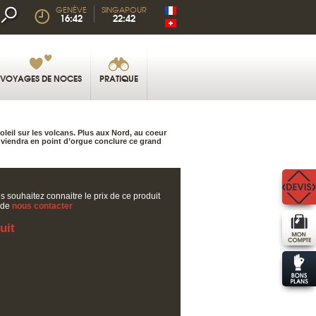
GENÈVE
SINGAPOUR
16:42
22:42
VOYAGES DE NOCES
PRATIQUE
eil sur les volcans. Plus aux Nord, au coeur
, viendra en point d’orgue conclure ce grand
s souhaitez connaitre le prix de ce produit
 de
nous contacter
uit