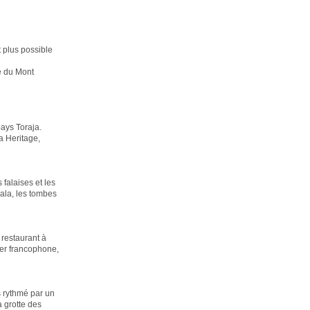
t plus possible
e du Mont
pays Toraja.
a Heritage,
falaises et les
ala, les tombes
 restaurant à
ier francophone,
s rythmé par un
a grotte des