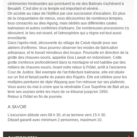
cérémonies hindouistes qui ponctuent la vie des Balinais s'achèvent à
Besakih. C'est dire si ce temple est important et vénéré…
On accède au cœur de l'édifice par une succession d'escaliers. En plus
de la cinquantaine de merus, vous découvrirez de nombreux temples,
tous consacrés au dieu Agung, mais dédiés aux différentes castes
balinaises et autres confréries d'artisans. De nombreuses processions s'y
déroulent, le lieu est vivant, et l'atmosphère qui y règne est tout aussi
envoûtante.
Dans l'après-midi, découverte du village de Celuk réputé pour ses
ateliers d'orfèvres. Vous pourrez observer les modes de fabrication
artisanaux, et le travail minutieux des locaux. Poursuite en direction de la
grotte des chauves-souris, appelée Goa Lawah en indonésien. Cette
grotte s'enfonce profondément dans la montagne et est habitée par des
milliers de chauves-souris. Avant votre retour à l'hôtel, arrêt à l'ancienne
Cour de Justice. Bel exemple de l'architecture balinaise, elle est située
sur un îlot et faisait partie du palais des Rajahs. Elle est célèbre pour les
multiples peintures de style Wayang que l'on retrouve sur ses plafonds.
Vous aurez du mal à croire que la vénérable Cour Suprême de Bali ait pu
tenir ses assises entre les murs de ce tribunal jusqu'en 1950.
Retour à l'hôtel en fin de journée.
A SAVOIR
L’excursion débute vers 08 h 30, et se termine vers 15 h 30.
Départ garanti avec minimum 2 personnes, maximum 10.