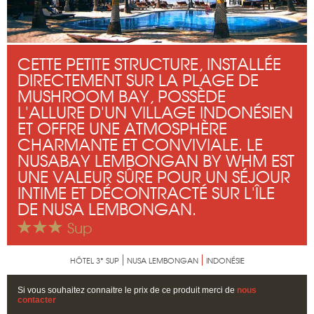
CETTE PETITE STRUCTURE, INSTALLÉE
DIRECTEMENT SUR LA PLAGE DE
MUSHROOM BAY, POSSÈDE
L'ALLURE D'UN VILLAGE INDONÉSIEN
ET OFFRE UNE ATMOSPHÈRE
CHARMANTE ET CONVIVIALE. LE
NUSABAY LEMBONGAN BY WHM EST
UNE VALEUR SÛRE POUR UN SÉJOUR
INTIME ET DÉCONTRACTÉ SUR L'ÎLE
DE NUSA LEMBONGAN.
Sup
HÔTEL 3* SUP
NUSA LEMBONGAN
INDONÉSIE
Si vous souhaitez connaitre le prix de ce produit merci de
nous
contacter