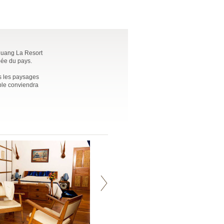
 Muang La Resort
pée du pays.
rs les paysages
ple conviendra