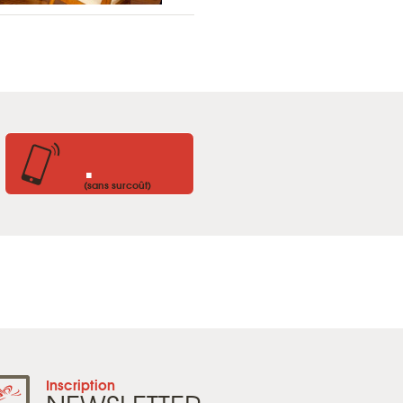
.
(sans surcoût)
Inscription