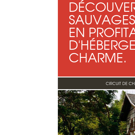
DÉCOUVER
SAUVAGES 
EN PROFIT
D'HÉBERG
CHARME.
CIRCUIT DE C