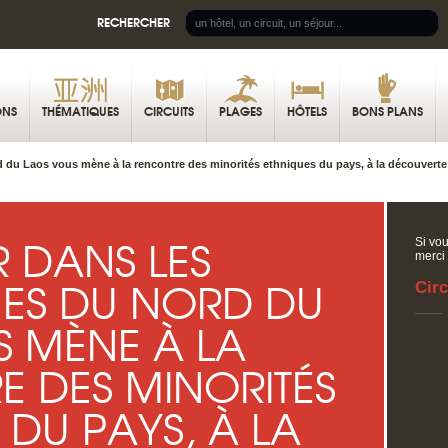
RECHERCHER
ONS
THÉMATIQUES
CIRCUITS
PLAGES
HÔTELS
BONS PLANS
 du Laos vous mène à la rencontre des minorités ethniques du pays, à la découvert
 DANS LES
Si vou
merci
S DU NORD DU
Circ
S MÈNE À LA
 DES MINORITÉS
 DU PAYS, À LA