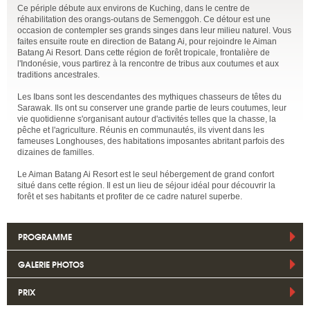
Ce périple débute aux environs de Kuching, dans le centre de
réhabilitation des orangs-outans de Semenggoh. Ce détour est une
occasion de contempler ses grands singes dans leur milieu naturel. Vous
faites ensuite route en direction de Batang Ai, pour rejoindre le Aiman
Batang Ai Resort. Dans cette région de forêt tropicale, frontalière de
l'Indonésie, vous partirez à la rencontre de tribus aux coutumes et aux
traditions ancestrales.
Les Ibans sont les descendantes des mythiques chasseurs de têtes du
Sarawak. Ils ont su conserver une grande partie de leurs coutumes, leur
vie quotidienne s'organisant autour d'activités telles que la chasse, la
pêche et l'agriculture. Réunis en communautés, ils vivent dans les
fameuses Longhouses, des habitations imposantes abritant parfois des
dizaines de familles.
Le Aiman Batang Ai Resort est le seul hébergement de grand confort
situé dans cette région. Il est un lieu de séjour idéal pour découvrir la
forêt et ses habitants et profiter de ce cadre naturel superbe.
PROGRAMME
GALERIE PHOTOS
PRIX