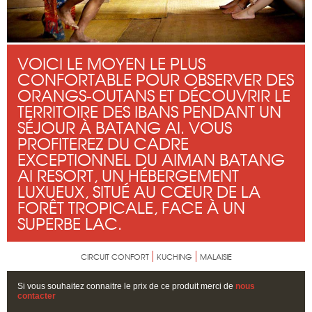
VOICI LE MOYEN LE PLUS
CONFORTABLE POUR OBSERVER DES
ORANGS-OUTANS ET DÉCOUVRIR LE
TERRITOIRE DES IBANS PENDANT UN
SÉJOUR À BATANG AI. VOUS
PROFITEREZ DU CADRE
EXCEPTIONNEL DU AIMAN BATANG
AI RESORT, UN HÉBERGEMENT
LUXUEUX, SITUÉ AU CŒUR DE LA
FORÊT TROPICALE, FACE À UN
SUPERBE LAC.
CIRCUIT CONFORT
KUCHING
MALAISIE
Si vous souhaitez connaitre le prix de ce produit merci de
nous
contacter