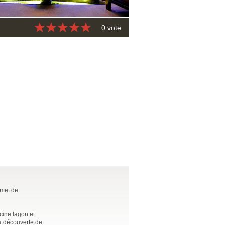
0 vote
rmet de
scine lagon et
la découverte de