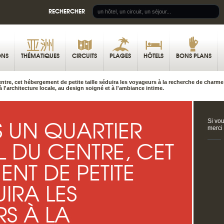
RECHERCHER
ONS
THÉMATIQUES
CIRCUITS
PLAGES
HÔTELS
BONS PLANS
entre, cet hébergement de petite taille séduira les voyageurs à la recherche de charme 
 l'architecture locale, au design soigné et à l'ambiance intime.
S UN QUARTIER
Si vou
merci
L DU CENTRE, CET
NT DE PETITE
UIRA LES
S À LA