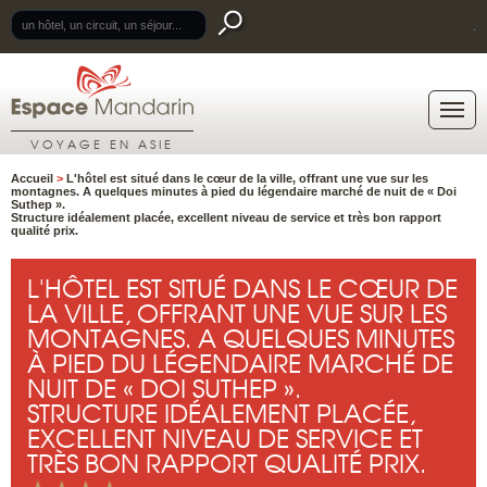
.
VOYAGE EN ASIE
Accueil
>
L'hôtel est situé dans le cœur de la ville, offrant une vue sur les
montagnes. A quelques minutes à pied du légendaire marché de nuit de « Doi
Suthep ».
Structure idéalement placée, excellent niveau de service et très bon rapport
qualité prix.
L'HÔTEL EST SITUÉ DANS LE CŒUR DE
LA VILLE, OFFRANT UNE VUE SUR LES
MONTAGNES. A QUELQUES MINUTES
À PIED DU LÉGENDAIRE MARCHÉ DE
NUIT DE « DOI SUTHEP ».
STRUCTURE IDÉALEMENT PLACÉE,
EXCELLENT NIVEAU DE SERVICE ET
TRÈS BON RAPPORT QUALITÉ PRIX.