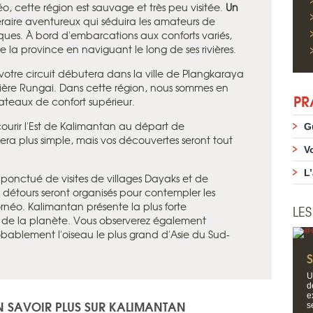
éo, cette région est sauvage et très peu visitée.
Un
éraire aventureux qui séduira les amateurs de
ques. À bord d'embarcations aux conforts variés,
e la province en naviguant le long de ses rivières.
votre circuit débutera dans la ville de Plangkaraya
vière Rungai. Dans cette région, nous sommes en
PR
teaux de confort supérieur.
urir l'Est de Kalimantan au départ de
G
era plus simple, mais vos découvertes seront tout
V
L
 ponctué de visites de villages Dayaks et de
 détours seront organisés pour contempler les
éo. Kalimantan présente la plus forte
LE
 de la planète. Vous observerez également
obablement l'oiseau le plus grand d'Asie du Sud-
U
d
e
N SAVOIR PLUS SUR KALIMANTAN
s