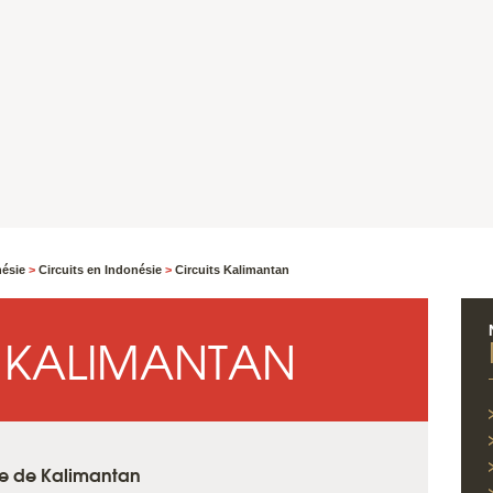
nésie
>
Circuits en Indonésie
>
Circuits Kalimantan
À KALIMANTAN
ite de Kalimantan