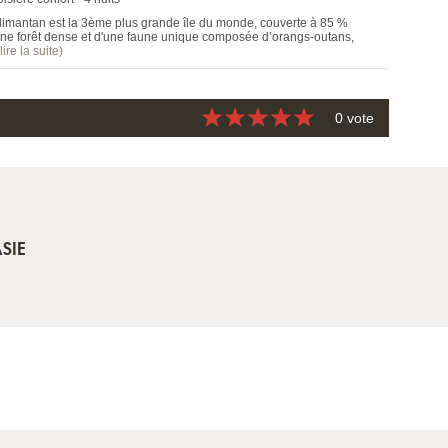
limantan est la 3ème plus grande île du monde, couverte à 85 %
une forêt dense et d'une faune unique composée d’orangs-outans,
(lire la suite)
0 vote
SIE