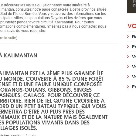
p
r découvrir les visites qui jalonneront votre itinéraire à
p
limantan, consultez notre page consacrée à cette province située
 Sud de l'île de Bornéo. Vous y trouverez des informations sur les
ncipales villes, les populations Dayaks et les rivières que vous
prunterez pendant votre circuit à Kalimantan. Pour toutes
VO
formations complémentaires, n'hésitez pas à nous contacter, nous
rons ravis de vous répondre.
R
ire la suite)
F
 À KALIMANTAN
V
V
ALIMANTAN EST LA 3ÈME PLUS GRANDE ÎLE
U MONDE, COUVERTE À 85 % D'UNE FORÊT
V
ENSE ET D'UNE FAUNE UNIQUE COMPOSÉE
F
’ORANGS-OUTANS, GIBBONS, SINGES
ASIQUES, CALAOS. POUR DÉCOUVRIR CE
ERRITOIRE, RIEN DE TEL QU'UNE CROISIÈRE À
ORD D'UN PETIT BATEAU TYPIQUE, QUI VOUS
ERMETTRA D'ÊTRE AU PLUS PRÈS DES
NIMAUX ET DE LA NATURE MAIS ÉGALEMENT
ES POPULATIONS VIVANTS DANS DES
ILLAGES ISOLÉS.
isière confort - 4 nuits