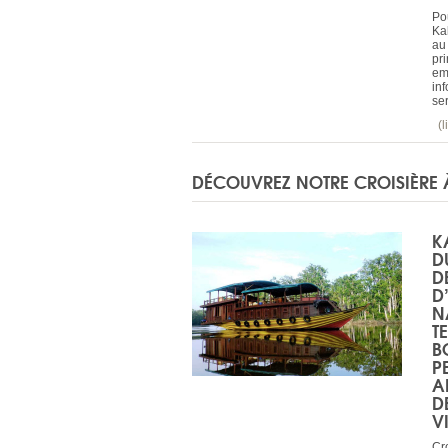
Pou
Ka
au
pri
em
in
se
(l
DÉCOUVREZ NOTRE CROISIÈRE
K
D
D
D
N
T
B
P
A
D
V
Cro