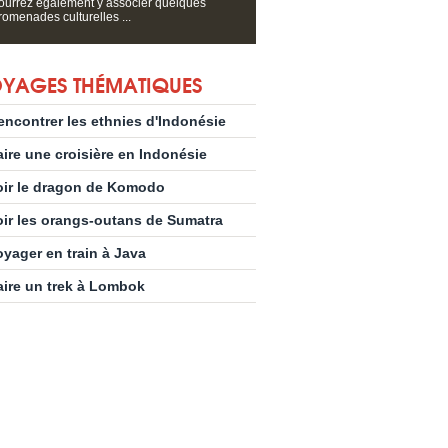
ourrez également y associer quelques
romenades culturelles ...
YAGES THÉMATIQUES
encontrer les ethnies d'Indonésie
aire une croisière en Indonésie
oir le dragon de Komodo
oir les orangs-outans de Sumatra
oyager en train à Java
aire un trek à Lombok