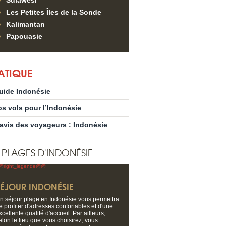
Sulawesi
Les Petites Îles de la Sonde
Kalimantan
Papouasie
ATIQUE
uide Indonésie
os vols pour l’Indonésie
’avis des voyageurs : Indonésie
S PLAGES D'INDONÉSIE
SÉJOUR INDONÉSIE
n séjour plage en Indonésie vous permettra
e profiter d'adresses confortables et d'une
xcellente qualité d'accueil. Par ailleurs,
elon le lieu que vous choisirez, vous