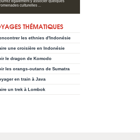
ourrez également y associer quelques
romenades culturelles ...
YAGES THÉMATIQUES
encontrer les ethnies d'Indonésie
aire une croisière en Indonésie
oir le dragon de Komodo
oir les orangs-outans de Sumatra
oyager en train à Java
aire un trek à Lombok