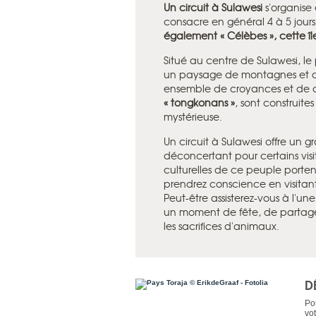
Un circuit à Sulawesi
s'organise 
consacre en général 4 à 5 jour
également « Célèbes », cette îl
Situé au centre de Sulawesi, le 
un paysage de montagnes et de
ensemble de croyances et de c
« tongkonans »
, sont construites
mystérieuse.
Un circuit à Sulawesi offre un 
déconcertant pour certains visit
culturelles de ce peuple portent 
prendrez conscience en visitant 
Peut-être assisterez-vous à l'un
un moment de fête, de partage 
les sacrifices d'animaux.
D
Pou
vot