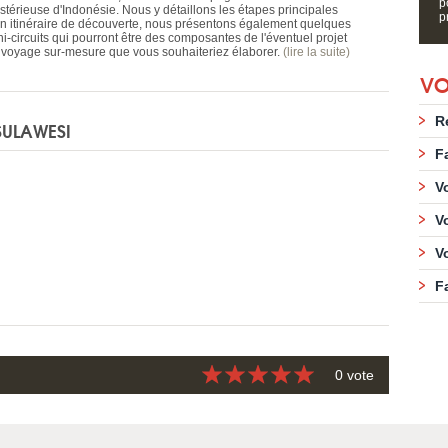
p
stérieuse d'Indonésie. Nous y détaillons les étapes principales
p
un itinéraire de découverte, nous présentons également quelques
ni-circuits qui pourront être des composantes de l'éventuel projet
 voyage sur-mesure que vous souhaiteriez élaborer.
(lire la suite)
VO
R
SULAWESI
F
V
V
V
F
0 vote