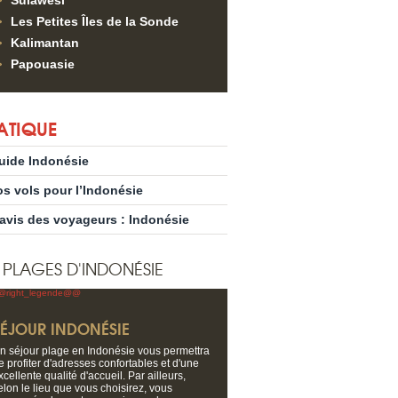
Sulawesi
Les Petites Îles de la Sonde
Kalimantan
Papouasie
ATIQUE
uide Indonésie
os vols pour l’Indonésie
’avis des voyageurs : Indonésie
S PLAGES D'INDONÉSIE
SÉJOUR INDONÉSIE
n séjour plage en Indonésie vous permettra
e profiter d'adresses confortables et d'une
xcellente qualité d'accueil. Par ailleurs,
elon le lieu que vous choisirez, vous