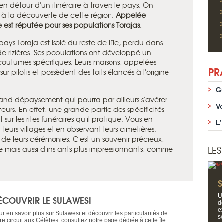
en détour d'un itinéraire à travers le pays. On
s à la découverte de cette région.
Appelée
e est réputée pour ses populations Torajas.
pays Toraja est isolé du reste de l'île, perdu dans
 rizières. Ses populations ont développé un
outumes spécifiques. Leurs maisons, appelées
PR
 sur pilotis et possèdent des toits élancés à l'origine
G
grand dépaysement qui pourra par ailleurs s'avérer
V
eurs. En effet, une grande partie des spécificités
sur les rites funéraires qu'il pratique. Vous en
L
leurs villages et en observant leurs cimetières.
e de leurs cérémonies. C'est un souvenir précieux,
LE
mais aussi d'instants plus impressionnants, comme
U
ÉCOUVRIR LE SULAWESI
d
e
r en savoir plus sur Sulawesi et découvrir les particularités de
s
re circuit aux Célèbes, consultez notre page dédiée à cette île