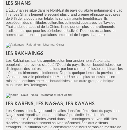
LES SHANS
L'État Shan se situe dans le Nord-Est du pays qui abrite notamment le Lac
Inle. Les Shans forment le second plus grand groupe ethnique avec près
de 9 % de la population totale. Ils sont à majorité bouddhistes. Ils
possèdent des similitudes culturelles et linguistiques avec les Tays de
Thaïlande, du Laos et de la Chine. Ils ne portent plus leurs vêtements
traditionnels que pour les périodes de festivité. Pour ces occasions les
hommes arborent des pantalons amples et de larges chapeaux.
LES RAKHAINGS
Les Rakhaings, parfois appelés selon leur ancien nom, Arakanais,
peuplent une province située à l'Ouest du pays. Ils sont bouddhistes et se
distinguent des autres populations par leur culture métissée combinant les
influences birmanes et indiennes. Depuis quelque temps, la province de
l'Arakan et sa ville principale de Mrauk U ne sont plus accessibles, en
raison de tensions entre les bouddhistes et un autre groupe ethnique
musulman, les Rohingyas.
LES KARENS, LES NAGAS, LES KAYAHS
Les Karens et les Nagas sont installés dans l'extrême Nord du pays. Les
Nagas sont répartis autour de Loiklaw à proximité de la frontière
thaïlandaise. Ces ethnies vivent dans des montagnes souvent difficiles
d'accès et malheureusement souvent déconseillées aux visiteurs
étrangers. La situation évolue constamment et nous serons en mesure de