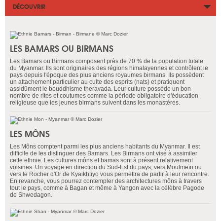
DÉCOUVRIR
LES BAMARS OU BIRMANS
Les Bamars ou Birmans composent près de 70 % de la population totale
du Myanmar. Ils sont originaires des régions himalayennes et contrôlent le
pays depuis l'époque des plus anciens royaumes birmans. Ils possèdent
un attachement particulier au culte des esprits (nats) et pratiquent
assidûment le bouddhisme theravada. Leur culture possède un bon
nombre de rites et coutumes comme la période obligatoire d'éducation
religieuse que les jeunes birmans suivent dans les monastères.
LES MÔNS
Les Môns comptent parmi les plus anciens habitants du Myanmar. Il est
difficile de les distinguer des Bamars. Les Birmans ont visé à assimiler
cette ethnie. Les cultures môns et bamas sont à présent relativement
voisines. Un voyage en direction du Sud-Est du pays, vers Moulmeïn ou
vers le Rocher d'Or de Kyaikhtiyo vous permettra de partir à leur rencontre.
En revanche, vous pourrez contempler des architectures môns à travers
tout le pays, comme à Bagan et même à Yangon avec la célèbre Pagode
de Shwedagon.