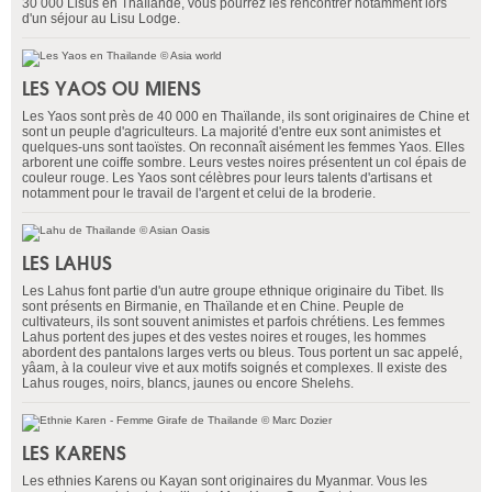
30 000 Lisus en Thaïlande, vous pourrez les rencontrer notamment lors
d'un séjour au Lisu Lodge.
LES YAOS OU MIENS
Les Yaos sont près de 40 000 en Thaïlande, ils sont originaires de Chine et
sont un peuple d'agriculteurs. La majorité d'entre eux sont animistes et
quelques-uns sont taoïstes. On reconnaît aisément les femmes Yaos. Elles
arborent une coiffe sombre. Leurs vestes noires présentent un col épais de
couleur rouge. Les Yaos sont célèbres pour leurs talents d'artisans et
notamment pour le travail de l'argent et celui de la broderie.
LES LAHUS
Les Lahus font partie d'un autre groupe ethnique originaire du Tibet. Ils
sont présents en Birmanie, en Thaïlande et en Chine. Peuple de
cultivateurs, ils sont souvent animistes et parfois chrétiens. Les femmes
Lahus portent des jupes et des vestes noires et rouges, les hommes
abordent des pantalons larges verts ou bleus. Tous portent un sac appelé,
yâam, à la couleur vive et aux motifs soignés et complexes. Il existe des
Lahus rouges, noirs, blancs, jaunes ou encore Shelehs.
LES KARENS
Les ethnies Karens ou Kayan sont originaires du Myanmar. Vous les