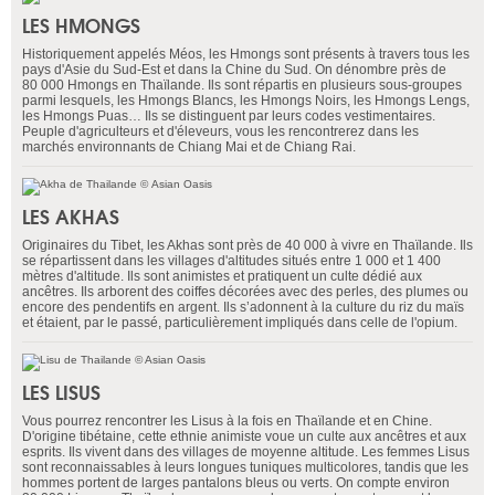
LES HMONGS
Historiquement appelés Méos, les Hmongs sont présents à travers tous les
pays d'Asie du Sud-Est et dans la Chine du Sud. On dénombre près de
80 000 Hmongs en Thaïlande. Ils sont répartis en plusieurs sous-groupes
parmi lesquels, les Hmongs Blancs, les Hmongs Noirs, les Hmongs Lengs,
les Hmongs Puas… Ils se distinguent par leurs codes vestimentaires.
Peuple d'agriculteurs et d'éleveurs, vous les rencontrerez dans les
marchés environnants de Chiang Mai et de Chiang Rai.
LES AKHAS
Originaires du Tibet, les Akhas sont près de 40 000 à vivre en Thaïlande. Ils
se répartissent dans les villages d'altitudes situés entre 1 000 et 1 400
mètres d'altitude. Ils sont animistes et pratiquent un culte dédié aux
ancêtres. Ils arborent des coiffes décorées avec des perles, des plumes ou
encore des pendentifs en argent. Ils s’adonnent à la culture du riz du maïs
et étaient, par le passé, particulièrement impliqués dans celle de l'opium.
LES LISUS
Vous pourrez rencontrer les Lisus à la fois en Thaïlande et en Chine.
D'origine tibétaine, cette ethnie animiste voue un culte aux ancêtres et aux
esprits. Ils vivent dans des villages de moyenne altitude. Les femmes Lisus
sont reconnaissables à leurs longues tuniques multicolores, tandis que les
hommes portent de larges pantalons bleus ou verts. On compte environ