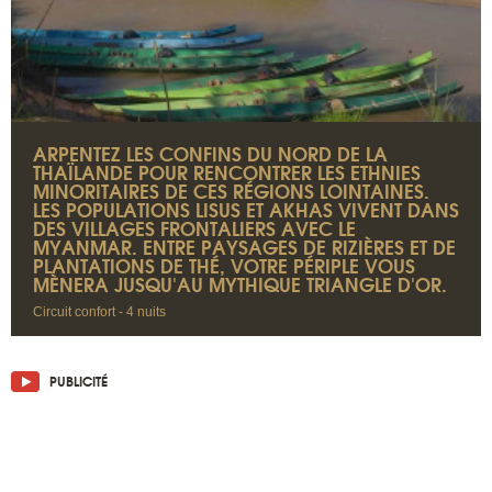
ARPENTEZ LES CONFINS DU NORD DE LA
THAÏLANDE POUR RENCONTRER LES ETHNIES
MINORITAIRES DE CES RÉGIONS LOINTAINES.
LES POPULATIONS LISUS ET AKHAS VIVENT DANS
DES VILLAGES FRONTALIERS AVEC LE
MYANMAR. ENTRE PAYSAGES DE RIZIÈRES ET DE
PLANTATIONS DE THÉ, VOTRE PÉRIPLE VOUS
MÈNERA JUSQU'AU MYTHIQUE TRIANGLE D'OR.
Circuit confort - 4 nuits
PUBLICITÉ