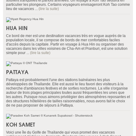
souvent tranquilles et parfois animées. Un voyage à Koh Tao séduira en
particulier les plongeurs. Certains voyageurs envisageront Koh Tao comme
lieu de vacances ...
(lire la suite)
HUA HIN
Ce bord de mer est une destination vacances très en vogue auprès de la
population locale, il se compose de bords de mer confortables faciles
d'accès depuis la capitale. Partir en voyage à Hua Hin ou organiser des
vacances dans les villes voisines de Cha-Am et Pranburi, est une solution
simple pour ...
(lire la suite)
PATTAYA
Pattaya est probablement l'une des stations balnéaires les plus
développées de Thaïlande. Elle est aussi le lieu favori des visiteurs à la
recherche d'ambiances festives et de sorties nocturnes. La ville s'organise
autour de trois plages principales toutes aussi fréquentées les unes que
les autres. Puisque nous aimons privilégier des atmosphères reposantes et
des structures hôtelières de tailles raisonnables, nous avons fait le choix
de ne pas proposer de séjours à Pattaya.
KOH SAMET
Voici une île du Golfe de Thaïlande qui vous promet des vacances