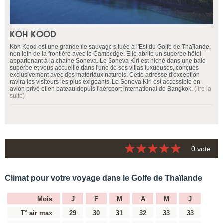
KOH KOOD
Koh Kood est une grande île sauvage située à l'Est du Golfe de Thaïlande,
non loin de la frontière avec le Cambodge. Elle abrite un superbe hôtel
appartenant à la chaîne Soneva. Le Soneva Kiri est niché dans une baie
superbe et vous accueille dans l'une de ses villas luxueuses, conçues
exclusivement avec des matériaux naturels. Cette adresse d'exception
ravira les visiteurs les plus exigeants. Le Soneva Kiri est accessible en
avion privé et en bateau depuis l'aéroport international de Bangkok.
(lire la
suite)
0 vote
Climat pour votre voyage dans le Golfe de Thaïlande
Mois
J
F
M
A
M
J
T° air max
29
30
31
32
33
33