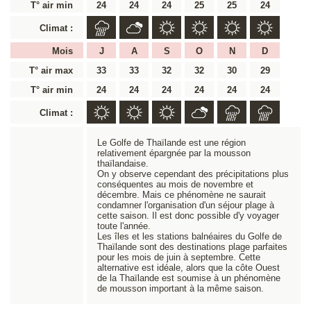
T° air min
24
24
24
25
25
24
Climat :
Mois
J
A
S
O
N
D
T° air max
33
33
32
32
30
29
T° air min
24
24
24
24
24
24
Climat :
Le Golfe de Thaïlande est une région
relativement épargnée par la mousson
thaïlandaise.
On y observe cependant des précipitations plus
conséquentes au mois de novembre et
décembre. Mais ce phénomène ne saurait
condamner l'organisation d'un séjour plage à
cette saison. Il est donc possible d'y voyager
toute l'année.
Les îles et les stations balnéaires du Golfe de
Thaïlande sont des destinations plage parfaites
pour les mois de juin à septembre. Cette
alternative est idéale, alors que la côte Ouest
de la Thaïlande est soumise à un phénomène
de mousson important à la même saison.