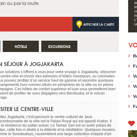
ain ou par la route.
a
I
c
r
L
AFFICHER LA CARTE
u
VO
HÔTELS
EXCURSIONS
R
N SÉJOUR À JOGJAKARTA
F
ux solutions s’offrent à vous pour votre voyage à Jogjakarta, séjourner
V
centre-ville et choisir des adresses d’hôtels classiques, ou coloniales.
us pouvez profiter d’un service haut de gamme et rejoindre quelques
bergements hors normes situés en périphérie de la ville ou en pleine
V
mpagne. Ces hôtels de confort supérieur et luxe vous permettront bien
uvent de profiter de vues dégagées vers Borobudur, et le volcan
V
rapi.
F
ISITER LE CENTRE-VILLE
itez Jogjakarta, c'est parcourir le centre culturel de Java.
ncontournable de la ville est le Palais Royal qui est appelé Kraton. Il
t la résidence du sultan actuel. Le Taman Sari est un autre palais de
tan, cette fois-ci dédié à la détente et la méditation. Quelques musées,
mme le Sonobudoyo, rassemblent une large collection d'objets d'art