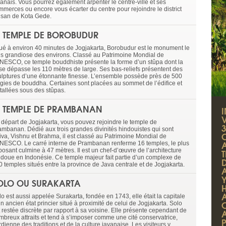
vanais. Vous pourrez également arpenter le centre-ville et ses
mmerces ou encore vous écarter du centre pour rejoindre le district
tisan de Kota Gede.
E TEMPLE DE BOROBUDUR
tué à environ 40 minutes de Jogjakarta, Borobudur est le monument le
us grandiose des environs. Classé au Patrimoine Mondial de
UNESCO, ce temple bouddhiste présente la forme d’un stûpa dont la
se dépasse les 110 mètres de large. Ses bas-reliefs présentent des
ulptures d’une étonnante finesse. L’ensemble possède près de 500
figies de bouddha. Certaines sont placées au sommet de l’édifice et
stallées sous des stûpas.
E TEMPLE DE PRAMBANAN
I
V
 départ de Jogjakarta, vous pouvez rejoindre le temple de
3
ambanan. Dédié aux trois grandes divinités hindouistes qui sont
iva, Vishnu et Brahma, il est classé au Patrimoine Mondial de
UNESCO. Le carré interne de Prambanan renferme 16 temples, le plus
posant culmine à 47 mètres. Il est un chef-d’œuvre de l’architecture
ndoue en Indonésie. Ce temple majeur fait partie d’un complexe de
0 temples situés entre la province de Java centrale et de Jogjakarta.
OLO OU SURAKARTA
A
o est aussi appelée Surakarta, fondée en 1743, elle était la capitale
n ancien état princier situé à proximité de celui de Jogjakarta. Solo
t restée discrète par rapport à sa voisine. Elle présente cependant de
mbreux attraits et tend à s’imposer comme une cité conservatrice,
dienne des traditions et de la culture javanaise. Les visiteurs y