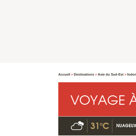
Accueil
>
Destinations
>
Asie du Sud-Est
>
Indo
VOYAGE À
31°C
NUAGEU