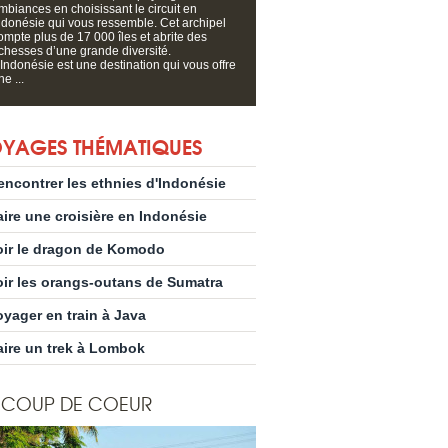
mbiances en choisissant le circuit en
ndonésie qui vous ressemble. Cet archipel
ompte plus de 17 000 îles et abrite des
ichesses d’une grande diversité.
’Indonésie est une destination qui vous offre
ne ...
YAGES THÉMATIQUES
encontrer les ethnies d'Indonésie
aire une croisière en Indonésie
oir le dragon de Komodo
oir les orangs-outans de Sumatra
oyager en train à Java
aire un trek à Lombok
COUP DE COEUR