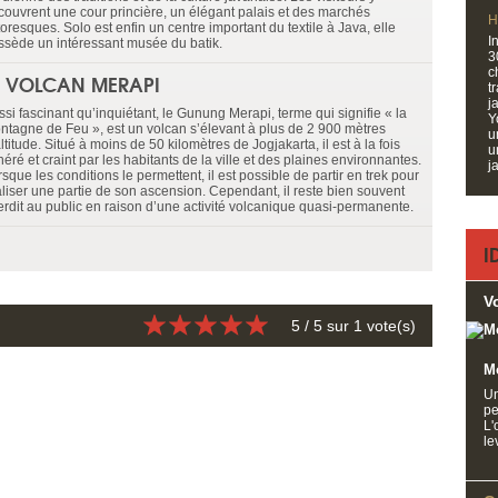
couvrent une cour princière, un élégant palais et des marchés
H
toresques. Solo est enfin un centre important du textile à Java, elle
I
ssède un intéressant musée du batik.
3
c
E VOLCAN MERAPI
t
j
si fascinant qu’inquiétant, le Gunung Merapi, terme qui signifie « la
Y
ntagne de Feu », est un volcan s’élevant à plus de 2 900 mètres
u
ltitude. Situé à moins de 50 kilomètres de Jogjakarta, il est à la fois
u
éré et craint par les habitants de la ville et des plaines environnantes.
j
sque les conditions le permettent, il est possible de partir en trek pour
aliser une partie de son ascension. Cependant, il reste bien souvent
terdit au public en raison d’une activité volcanique quasi-permanente.
I
V
5
/ 5 sur
1
vote(s)
M
Un
pe
L'
le