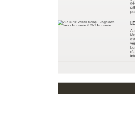
dé
pit
po
L
Aus
Mo
d’a
vén
Lor
ré
in