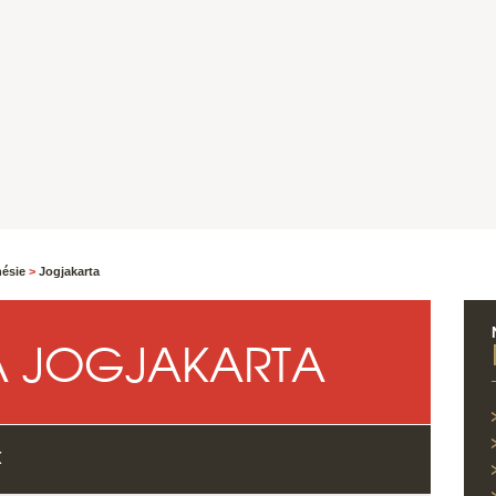
nésie
>
Jogjakarta
 JOGJAKARTA
X