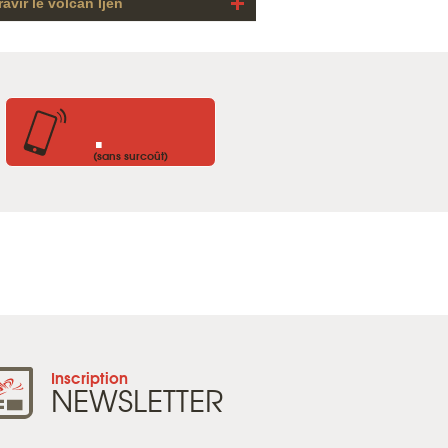
avir le volcan Ijen
.
(sans surcoût)
Inscription
NEWSLETTER