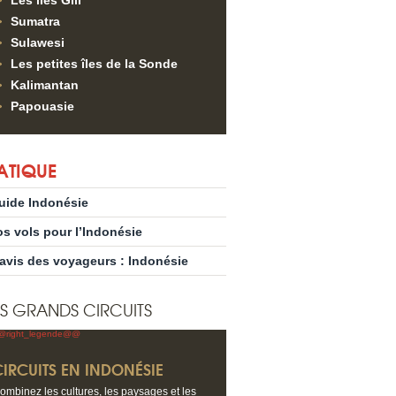
Les îles Gili
Sumatra
Sulawesi
Les petites îles de la Sonde
Kalimantan
Papouasie
ATIQUE
uide Indonésie
os vols pour l’Indonésie
’avis des voyageurs : Indonésie
S GRANDS CIRCUITS
CIRCUITS EN INDONÉSIE
ombinez les cultures, les paysages et les