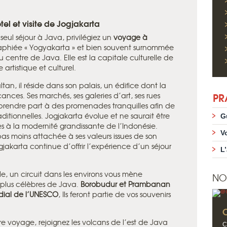
tel et visite de Jogjakarta
seul séjour à Java, privilégiez un
voyage à
aphiée « Yogyakarta » et bien souvent surnommée
 au centre de Java. Elle est la capitale culturelle de
 artistique et culturel.
ltan, il réside dans son palais, un édifice dont la
PR
nces. Ses marchés, ses galeries d’art, ses rues
rendre part à des promenades tranquilles afin de
aditionnelles. Jogjakarta évolue et ne saurait être
G
es à la modernité grandissante de l’Indonésie.
V
pas moins attachée à ses valeurs issues de son
jakarta continue d’offrir l’expérience d’un séjour
L
le, un circuit dans les environs vous mène
NO
 plus célèbres de Java.
Borobudur et Prambanan
dial de l’UNESCO
, Ils feront partie de vos souvenirs
tre voyage, rejoignez les volcans de l’est de Java
C