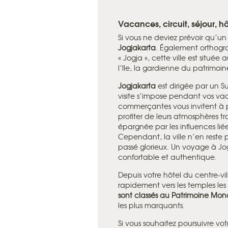
Vacances, circuit, séjour, hô
Si vous ne deviez prévoir qu’un 
Jogjakarta
. Également orthogr
« Jogja », cette ville est située
l’île, la gardienne du patrimoine
Jogjakarta
est dirigée par un Su
visite s’impose pendant vos vaca
commerçantes vous invitent à p
profiter de leurs atmosphères tr
épargnée par les influences lié
Cependant, la ville n’en reste 
passé glorieux. Un voyage à Jog
confortable et authentique.
Depuis votre hôtel du centre-vil
rapidement vers les temples les
sont classés au
Patrimoine Mon
les plus marquants.
Si vous souhaitez poursuivre vo