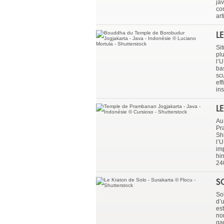
ja
co
ar
L
Si
pl
l’
ba
sc
ef
in
L
Au
Pr
Sh
l’
im
hi
24
S
Sol
d’u
es
no
gar