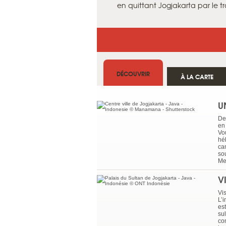
en quittant Jogjakarta par le tr
DÉCOUVRIR
À LA CARTE
U
De
en 
Vo
hé
ca
so
Me
V
Vis
L’i
es
sul
co