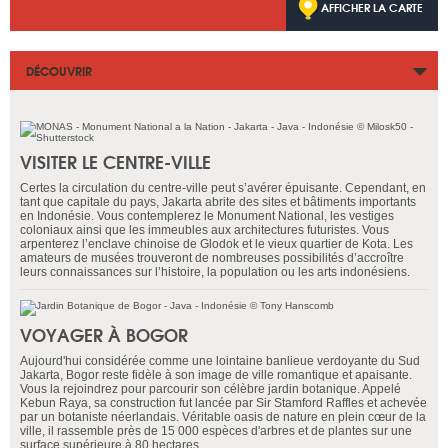
AFFICHER LA CARTE
DÉCOUVRIR
VISITER LE CENTRE-VILLE
Certes la circulation du centre-ville peut s’avérer épuisante. Cependant, en
tant que capitale du pays, Jakarta abrite des sites et bâtiments importants
en Indonésie. Vous contemplerez le Monument National, les vestiges
coloniaux ainsi que les immeubles aux architectures futuristes. Vous
arpenterez l’enclave chinoise de Glodok et le vieux quartier de Kota. Les
amateurs de musées trouveront de nombreuses possibilités d’accroître
leurs connaissances sur l’histoire, la population ou les arts indonésiens.
VOYAGER À BOGOR
Aujourd'hui considérée comme une lointaine banlieue verdoyante du Sud
Jakarta, Bogor reste fidèle à son image de ville romantique et apaisante.
Vous la rejoindrez pour parcourir son célèbre jardin botanique. Appelé
Kebun Raya, sa construction fut lancée par Sir Stamford Raffles et achevée
par un botaniste néerlandais. Véritable oasis de nature en plein cœur de la
ville, il rassemble près de 15 000 espèces d'arbres et de plantes sur une
surface supérieure à 80 hectares.