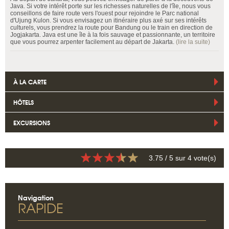
Java. Si votre intérêt porte sur les richesses naturelles de l'île, nous vous
conseillons de faire route vers l'ouest pour rejoindre le Parc national
d'Ujung Kulon. Si vous envisagez un itinéraire plus axé sur ses intérêts
culturels, vous prendrez la route pour Bandung ou le train en direction de
Jogjakarta. Java est une île à la fois sauvage et passionnante, un territoire
que vous pourrez arpenter facilement au départ de Jakarta.
(lire la suite)
À LA CARTE
HÔTELS
EXCURSIONS
3.75
/ 5 sur
4
vote(s)
Navigation
RAPIDE