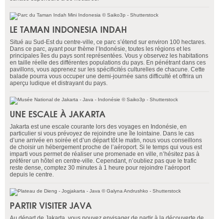
LE TAMAN INDONESIA INDAH
Situé au Sud-Est du centre-ville, ce parc s’étend sur environ 100 hectares.
Dans ce parc, ayant pour thème l’Indonésie, toutes les régions et les
principales îles du pays sont représentées. Vous y observez les habitations
en taille réelle des différentes populations du pays. En pénétrant dans ces
pavillons, vous apprenez sur les spécificités culturelles de chacune. Cette
balade pourra vous occuper une demi-journée sans difficulté et offrira un
aperçu ludique et distrayant du pays.
UNE ESCALE À JAKARTA
Jakarta est une escale courante lors des voyages en Indonésie, en
particulier si vous prévoyez de rejoindre une île lointaine. Dans le cas
d’une arrivée en soirée et d’un départ tôt le matin, nous vous conseillons
de choisir un hébergement proche de l’aéroport. Si le temps qui vous est
imparti vous permet de réaliser une promenade en ville, n’hésitez pas à
préférer un hôtel en centre-ville. Cependant, n’oubliez pas que le trafic
reste dense, comptez 30 minutes à 1 heure pour rejoindre l’aéroport
depuis le centre.
PARTIR VISITER JAVA
Au départ de Jakarta, vous pouvez envisager de partir à la découverte de