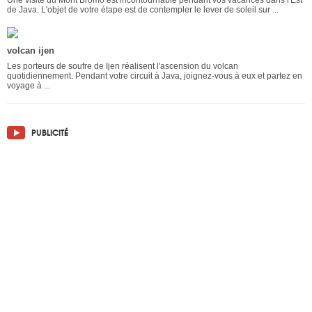
Une visite du Mont Bromo est incontournable pendant vos vacances dans l'Est
de Java. L'objet de votre étape est de contempler le lever de soleil sur ...
volcan ijen
Les porteurs de soufre de Ijen réalisent l'ascension du volcan
quotidiennement. Pendant votre circuit à Java, joignez-vous à eux et partez en
voyage à ...
PUBLICITÉ