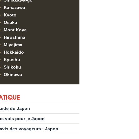
Shirakawa-go
Kanazawa
Kyoto
Osaka
Mont Koya
Hiroshima
Miyajima
Hokkaido
Kyushu
Shikoku
Okinawa
ATIQUE
uide du Japon
os vols pour le Japon
’avis des voyageurs : Japon