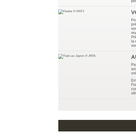
pe
V
Po
pré
so
re
Pr
la
vou
A
Par
as
vo
Emi
Fr
co
vil