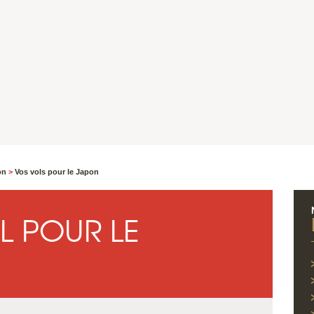
on
>
Vos vols pour le Japon
L POUR LE