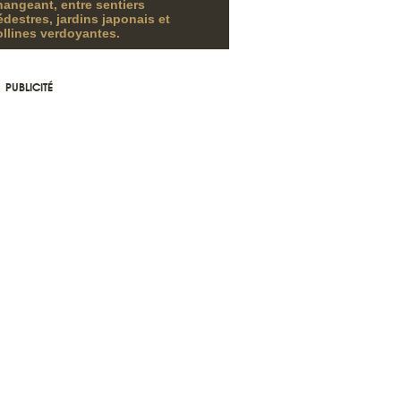
hangeant, entre sentiers
édestres, jardins japonais et
ollines verdoyantes.
PUBLICITÉ