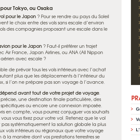
n pour Tokyo, ou Osaka
vol pour le Japon
? Pour se rendre au pays du Soleil
nt le choix entre des vols sans escale d’environ
 vols des compagnies proposant une escale dans le
’avion pour le Japon
? Faut-il préférer un trajet
c Air France, Japan Airlines, ou ANA (All Nippon
re aérien avec escale ?
le de prévoir tous les vols intérieurs avec l’achat
’autant plus que les déplacements à l’intérieur du
, si l’on ne prépare pas son voyage à l’avance.
 dépend avant tout de votre projet de voyage
.
PR
précise, une destination finale particulière, des
t spécifiques ou encore une connexion imposée.
G
 pris en compte, vous pourrez conjuguer vos souhaits
ous vous fixez pour votre vol. Retenez que le vol
V
st pas systématiquement la solution globale la plus
ux vols intérieurs ou régionaux que votre voyage
L
n à la manière dont vos prestations terrestres se