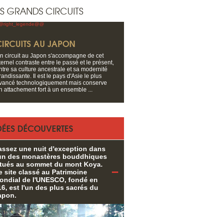
S GRANDS CIRCUITS
CIRCUITS AU JAPON
n circuit au Japon s'accompagne de cet
ternel contraste entre le passé et le présent,
ntre sa culture ancestrale et sa modernité
randissante. Il est le pays d'Asie le plus
vancé technologiquement mais conserve
n attachement fort à un ensemble ...
DÉES DÉCOUVERTES
assez une nuit d'exception dans
'un des monastères bouddhiques
itués au sommet du mont Koya.
e site classé au Patrimoine
ondial de l'UNESCO, fondé en
16, est l'un des plus sacrés du
apon.