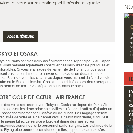
ion, et vous saurez enfin quel itinéraire et quelle
NO
U
VOLS INTÉRIEURS
é
e
g
a
OKYO ET OSAKA
u
kyo et Osaka sont les deux accès internationaux principaux au Japon.
s villes peuvent également constituer des lieux d'escale pratiques et
nfortables. Si vous envisagez de visiter l'île de Honshu, nous vous
nseillons de combiner une arrivée sur Tokyo et un départ depuis
I
aka. Bien souvent, les circuits au Japon vous mènent du Nord vers le
ntre ou le Sud de Honshu. Choisir un combiné de ces deux aéroports
us permet de limiter vos déplacements dans le pays.
P
OTRE COUP DE CŒUR : AIR FRANCE
l
s
ec des vols sans escale vers Tokyo et Osaka au départ de Paris, Air
C
nce dessert les deux principales villes du Japon. Il suffira d’ajouter un
m
é-post acheminement de Genève ou de Zurich. Les bagages seront
8
egistrés de votre ville de départ vers la destination finale, si tout est
J
r le même billet. Le service à bord est digne des meilleures
pagnies aériennes, et le personnel parle français. Les titulaires de la
te Flying blue pourront cumuler des miles, et pour les autres, c’est