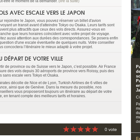
ut-être le moment de la demander.
(lire la suite)
OLS AVEC ESCALE VERS LE JAPON
ur rejoindre le Japon, vous pouvez réserver un billet d'avion
voyant un transit avant d'atteindre Tokyo ou Osaka. Leurs tarifs sont
uvent plus attractifs que ceux des vols directs. Assurez-vous en
vanche que leurs horaires coïncident avec votre projet de voyage.
êtez aussi attention aux durées des correspondances. Se posera enfin
 question d'une escale éventuelle de quelques nuits. Votre conseiller
s concoctera l’itinéraire le mieux adapté à votre projet.
U DÉPART DE VOTRE VILLE
tir de province ou de Suisse vers le Japon, c’est possible. Air France
Pa
sure des vols depuis 30 aéroports de province vers Roissy, puis des
d
ls sans escale vers Tokyo et Osaka.
s
P
rates décolle de Nice et de Lyon, Turkish Airlines de 6 villes de
en
ance, ainsi que de Genève. Dans la mesure du possible, nos
J
nseillers vous proposeront toujours un itinéraire au départ de votre
le, en tenant compte des meilleurs tarifs et horaires.
Ci
Pa
mo
du
mo
de
0 vote
E