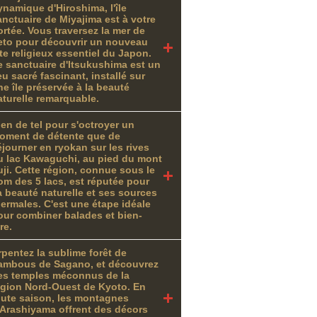
ynamique d'Hiroshima, l'île
anctuaire de Miyajima est à votre
ortée. Vous traversez la mer de
eto pour découvrir un nouveau
ite religieux essentiel du Japon.
e sanctuaire d'Itsukushima est un
eu sacré fascinant, installé sur
ne île préservée à la beauté
aturelle remarquable.
ien de tel pour s'octroyer un
oment de détente que de
éjourner en ryokan sur les rives
u lac Kawaguchi, au pied du mont
uji. Cette région, connue sous le
om des 5 lacs, est réputée pour
a beauté naturelle et ses sources
hermales. C'est une étape idéale
our combiner balades et bien-
re.
rpentez la sublime forêt de
ambous de Sagano, et découvrez
es temples méconnus de la
égion Nord-Ouest de Kyoto. En
oute saison, les montagnes
'Arashiyama offrent des décors