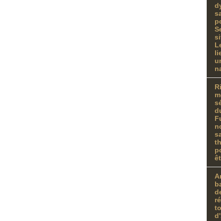
d
s
p
S
s
L
li
u
n
R
m
s
d
F
n
s
t
p
êt
A
b
d
r
t
d