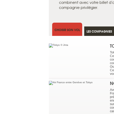
combinent avec votre billet d'av
compagnie privilégier.
CHOISIR SON VOL
LES COMPAGNIES
T
To
Ce
co
co
Os
Ce
vo
N
Av
Fra
pr
enr
su
com
car