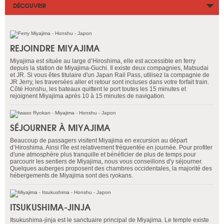
DÉCOUVRIR
REJOINDRE MIYAJIMA
Miyajima est située au large d’Hiroshima, elle est accessible en ferry
depuis la station de Miyajima-Guchi. Il existe deux compagnies, Matsudai
et JR. Si vous êtes titulaire d'un Japan Rail Pass, utilisez la compagnie de
JR Jerry, les traversées aller et retour sont incluses dans votre forfait train.
Côté Honshu, les bateaux quittent le port toutes les 15 minutes et
rejoignent Miyajima après 10 à 15 minutes de navigation.
SÉJOURNER À MIYAJIMA
Beaucoup de passagers visitent Miyajima en excursion au départ
d’Hiroshima. Ainsi l'île est relativement fréquentée en journée. Pour profiter
d'une atmosphère plus tranquille et bénéficier de plus de temps pour
parcourir les sentiers de Miyajima, nous vous conseillons d'y séjourner.
Quelques auberges proposent des chambres occidentales, la majorité des
hébergements de Miyajima sont des ryokans.
ITSUKUSHIMA-JINJA
Itsukushima-jinja est le sanctuaire principal de Miyajima. Le temple existe