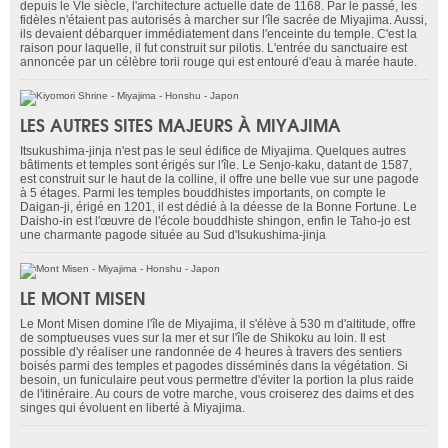
depuis le VIe siècle, l'architecture actuelle date de 1168. Par le passé, les
fidèles n'étaient pas autorisés à marcher sur l'île sacrée de Miyajima. Aussi,
ils devaient débarquer immédiatement dans l'enceinte du temple. C'est la
raison pour laquelle, il fut construit sur pilotis. L'entrée du sanctuaire est
annoncée par un célèbre torii rouge qui est entouré d'eau à marée haute.
LES AUTRES SITES MAJEURS À MIYAJIMA
Itsukushima-jinja n'est pas le seul édifice de Miyajima. Quelques autres
bâtiments et temples sont érigés sur l'île. Le Senjo-kaku, datant de 1587,
est construit sur le haut de la colline, il offre une belle vue sur une pagode
à 5 étages. Parmi les temples bouddhistes importants, on compte le
Daigan-ji, érigé en 1201, il est dédié à la déesse de la Bonne Fortune. Le
Daisho-in est l'œuvre de l'école bouddhiste shingon, enfin le Taho-jo est
une charmante pagode située au Sud d'Isukushima-jinja
LE MONT MISEN
Le Mont Misen domine l'île de Miyajima, il s'élève à 530 m d'altitude, offre
de somptueuses vues sur la mer et sur l'île de Shikoku au loin. Il est
possible d'y réaliser une randonnée de 4 heures à travers des sentiers
boisés parmi des temples et pagodes disséminés dans la végétation. Si
besoin, un funiculaire peut vous permettre d'éviter la portion la plus raide
de l'itinéraire. Au cours de votre marche, vous croiserez des daims et des
singes qui évoluent en liberté à Miyajima.