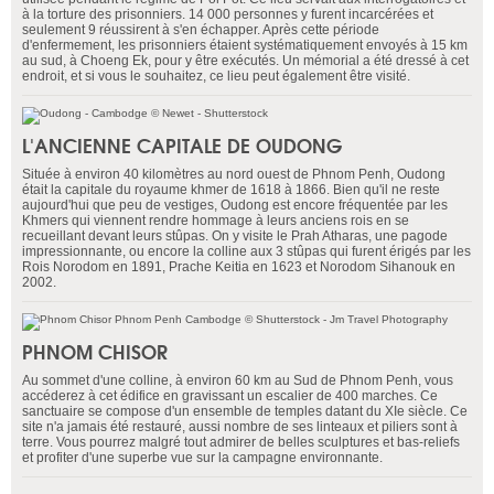
à la torture des prisonniers. 14 000 personnes y furent incarcérées et
seulement 9 réussirent à s'en échapper. Après cette période
d'enfermement, les prisonniers étaient systématiquement envoyés à 15 km
au sud, à Choeng Ek, pour y être exécutés. Un mémorial a été dressé à cet
endroit, et si vous le souhaitez, ce lieu peut également être visité.
L'ANCIENNE CAPITALE DE OUDONG
Située à environ 40 kilomètres au nord ouest de Phnom Penh, Oudong
était la capitale du royaume khmer de 1618 à 1866. Bien qu'il ne reste
aujourd'hui que peu de vestiges, Oudong est encore fréquentée par les
Khmers qui viennent rendre hommage à leurs anciens rois en se
recueillant devant leurs stûpas. On y visite le Prah Atharas, une pagode
impressionnante, ou encore la colline aux 3 stûpas qui furent érigés par les
Rois Norodom en 1891, Prache Keitia en 1623 et Norodom Sihanouk en
2002.
PHNOM CHISOR
Au sommet d'une colline, à environ 60 km au Sud de Phnom Penh, vous
accéderez à cet édifice en gravissant un escalier de 400 marches. Ce
sanctuaire se compose d'un ensemble de temples datant du XIe siècle. Ce
site n'a jamais été restauré, aussi nombre de ses linteaux et piliers sont à
terre. Vous pourrez malgré tout admirer de belles sculptures et bas-reliefs
et profiter d'une superbe vue sur la campagne environnante.