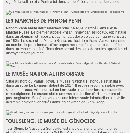
signifie la colline et « Penh » fut donc considérée comme sa fondatrice.
LES MARCHÉS DE PHNOM PENH
Phnom Penh abrite deux marchés principaux, le Marché Central et le
Marché Russe. Le premier, appelé Phsar Thmey par les locaux, est installé
dans un étonnant et imposant bâtiment art-déco de couleur jaune construit
en 1935. Le second, le Marché Russe ou Tuol Tom Pong Market, présente
un nombre impressionnant d'échoppes rassemblées par corps de métiers
dans un espace confiné. Tous deux seront des lieux de sorties agréables et
distrayantes en journée.
LE MUSÉE NATIONAL HISTORIQUE
Situé au nord du Palais Royal, le Musée National Historique est installé
dans un superbe bâtiment datant de 1917. Il est très reconnaissable avec
sa couleur rouge vif et son toit en terre cuite à l'architecture traditionnelle
cambodgienne. Le musée abrite une vaste collection d'art khmer pré et
post-angkorien. Sa découverte est une intéressante introduction à la visite
des temples d'Angkor situés dans les environs de Siem Reap.
TOUL SLENG, LE MUSÉE DU GÉNOCIDE
Toul Sleng, le Musée du Génocide, est situé dans une ancienne prison
utilisée pendant le régime de Pol Pot. Ce lieu servait aux interrogatoires et