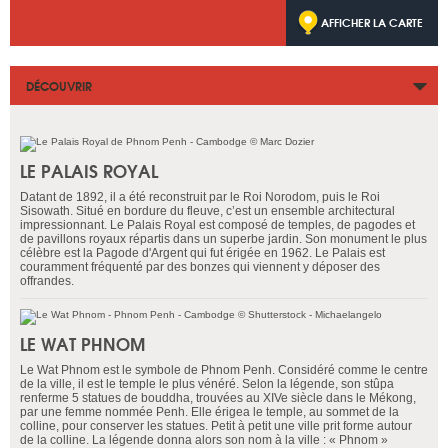
AFFICHER LA CARTE
DÉCOUVRIR
LE PALAIS ROYAL
Datant de 1892, il a été reconstruit par le Roi Norodom, puis le Roi
Sisowath. Situé en bordure du fleuve, c’est un ensemble architectural
impressionnant. Le Palais Royal est composé de temples, de pagodes et
de pavillons royaux répartis dans un superbe jardin. Son monument le plus
célèbre est la Pagode d'Argent qui fut érigée en 1962. Le Palais est
couramment fréquenté par des bonzes qui viennent y déposer des
offrandes.
LE WAT PHNOM
Le Wat Phnom est le symbole de Phnom Penh. Considéré comme le centre
de la ville, il est le temple le plus vénéré. Selon la légende, son stûpa
renferme 5 statues de bouddha, trouvées au XIVe siècle dans le Mékong,
par une femme nommée Penh. Elle érigea le temple, au sommet de la
colline, pour conserver les statues. Petit à petit une ville prit forme autour
de la colline. La légende donna alors son nom à la ville : « Phnom »