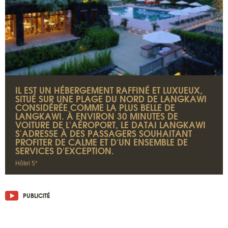
IL EST UN HÉBERGEMENT RAFFINÉ ET LUXUEUX,
SITUÉ SUR UNE PLAGE DU NORD DE LANGKAWI
CONSIDÉRÉE COMME LA PLUS BELLE DE
LANGKAWI. À ENVIRON 30 MINUTES DE
VOITURE DE L'AÉROPORT, LE DATAI LANGKAWI
S'ADRESSE À DES PASSAGERS SOUHAITANT
PROFITER DE CALME ET D'UN ENSEMBLE DE
SERVICES D'EXCEPTION.
Hôtel 5*
PUBLICITÉ