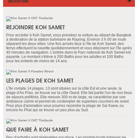
DÉCOUVRIR
REJOINDRE KOH SAMET
Pour accéder à Koh Samet, vous prendrez la voiture au départ de Bangkok
à destination de la station balnéaire de Rayong. Environ 3 h 00 de route
séparent les deux villes. Une fois arrivés face à l'île de Koh Samet, des
ferrys effectuent la navette quotidiennement et vous déposent sur l'île après
40 minutes de navigation. L'entrée dans le Parc national de Koh Samet est
payante. Le montant s'élève à 200 Baths pour les adultes et 100 Baths
pour les enfants de moins de 14 ans.
LES PLAGES DE KOH SAMET
L'île compte 14 plages. 13 sont situées sur la côte Est et une seule, la
plage d'Ao Prao, se trouve sur la côte Ouest. Elle fait partie l'un de nos lieux
de séjours préférés. Elle mesure 300 m de large, se caractérise par une
ambiance calme et permet de contempler de superbes couchers de soleil.
Pour plus d'animation vous pourrez rejoindre la plage de Sai Kaew, ou
encore Ao Phai qui se trouve un peu plus au Sud.
QUE FAIRE À KOH SAMET
Peu d'activités sont réalisables sur place. Les longtail-boats typiques ne