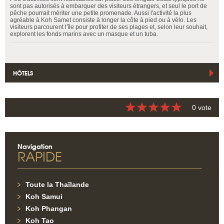
sont pas autorisés à embarquer des visiteurs étrangers, et seul le port de
pêche pourrait mériter une petite promenade. Aussi l'activité la plus
agréable à Koh Samet consiste à longer la côte à pied ou à vélo. Les
visiteurs parcourent l'île pour profiter de ses plages et, selon leur souhait,
explorent les fonds marins avec un masque et un tuba.
HÔTELS
0 vote
Navigation
RAPIDE
Toute la Thaïlande
Koh Samui
Koh Phangan
Koh Tao