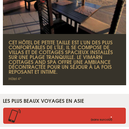
CET HÔTEL DE PETITE TAILLE EST L'UN DES PLUS
CONFORTABLES DE L'ÎLE, IL SE COMPOSE DE
VILLAS ET DE COTTAGES SPACIEUX INSTALLÉS
SUR UNE PLAGE TRANQUILLE. LE VIMARN
COTTAGES AND SPA OFFRE UNE AMBIANCE
DÉCONTRACTÉE POUR UN SÉJOUR À LA FOIS
REPOSANT ET INTIME.
Hôtel 4*
LES PLUS BEAUX VOYAGES EN ASIE
.
(sans surcoût)