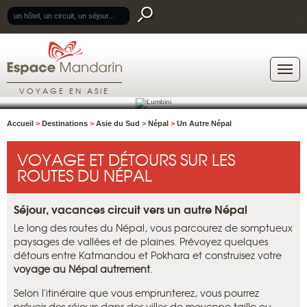
.
VOYAGE EN ASIE
Accueil
>
Destinations
>
Asie du Sud
>
Népal
>
Un Autre Népal
VOYAGE ET DÉTOURS SUR LES
ROUTES DU NÉPAL
Séjour, vacances circuit vers un autre Népal
Le long des routes du Népal, vous parcourez de somptueux
paysages de vallées et de plaines. Prévoyez quelques
détours entre Katmandou et Pokhara et construisez votre
voyage au Népal autrement
.
Selon l'itinéraire que vous emprunterez, vous pourrez
prévoir des séjours dans des villes de moyenne taille ou