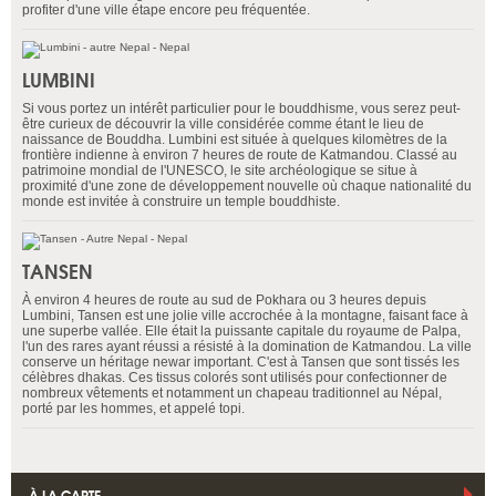
profiter d'une ville étape encore peu fréquentée.
LUMBINI
Si vous portez un intérêt particulier pour le bouddhisme, vous serez peut-
être curieux de découvrir la ville considérée comme étant le lieu de
naissance de Bouddha. Lumbini est située à quelques kilomètres de la
frontière indienne à environ 7 heures de route de Katmandou. Classé au
patrimoine mondial de l'UNESCO, le site archéologique se situe à
proximité d'une zone de développement nouvelle où chaque nationalité du
monde est invitée à construire un temple bouddhiste.
TANSEN
À environ 4 heures de route au sud de Pokhara ou 3 heures depuis
Lumbini, Tansen est une jolie ville accrochée à la montagne, faisant face à
une superbe vallée. Elle était la puissante capitale du royaume de Palpa,
l'un des rares ayant réussi a résisté à la domination de Katmandou. La ville
conserve un héritage newar important. C'est à Tansen que sont tissés les
célèbres dhakas. Ces tissus colorés sont utilisés pour confectionner de
nombreux vêtements et notamment un chapeau traditionnel au Népal,
porté par les hommes, et appelé topi.
À LA CARTE