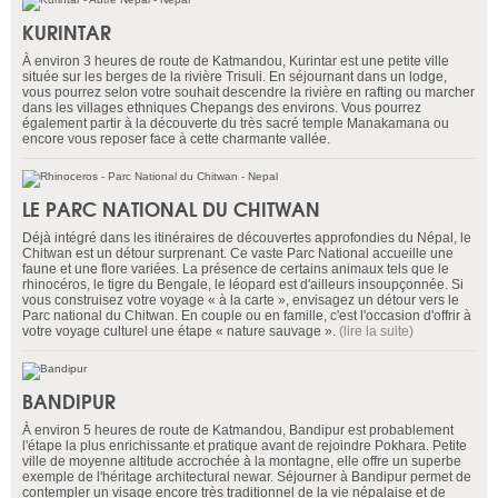
KURINTAR
À environ 3 heures de route de Katmandou, Kurintar est une petite ville
située sur les berges de la rivière Trisuli. En séjournant dans un lodge,
vous pourrez selon votre souhait descendre la rivière en rafting ou marcher
dans les villages ethniques Chepangs des environs. Vous pourrez
également partir à la découverte du très sacré temple Manakamana ou
encore vous reposer face à cette charmante vallée.
LE PARC NATIONAL DU CHITWAN
Déjà intégré dans les itinéraires de découvertes approfondies du Népal, le
Chitwan est un détour surprenant. Ce vaste Parc National accueille une
faune et une flore variées. La présence de certains animaux tels que le
rhinocéros, le tigre du Bengale, le léopard est d'ailleurs insoupçonnée. Si
vous construisez votre voyage « à la carte », envisagez un détour vers le
Parc national du Chitwan. En couple ou en famille, c'est l'occasion d'offrir à
votre voyage culturel une étape « nature sauvage ».
(lire la suite)
BANDIPUR
À environ 5 heures de route de Katmandou, Bandipur est probablement
l'étape la plus enrichissante et pratique avant de rejoindre Pokhara. Petite
ville de moyenne altitude accrochée à la montagne, elle offre un superbe
exemple de l'héritage architectural newar. Séjourner à Bandipur permet de
contempler un visage encore très traditionnel de la vie népalaise et de