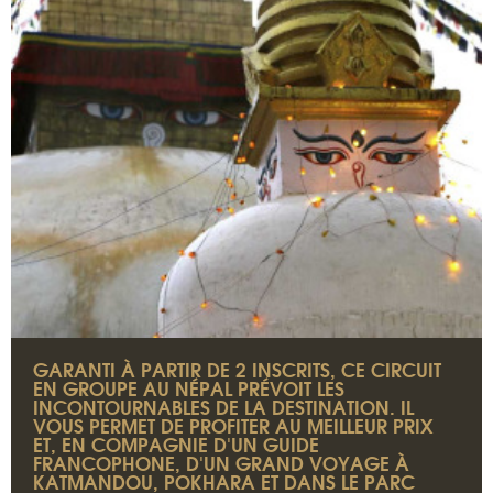
GARANTI À PARTIR DE 2 INSCRITS, CE CIRCUIT
EN GROUPE AU NÉPAL PRÉVOIT LES
INCONTOURNABLES DE LA DESTINATION. IL
VOUS PERMET DE PROFITER AU MEILLEUR PRIX
ET, EN COMPAGNIE D'UN GUIDE
FRANCOPHONE, D'UN GRAND VOYAGE À
KATMANDOU, POKHARA ET DANS LE PARC