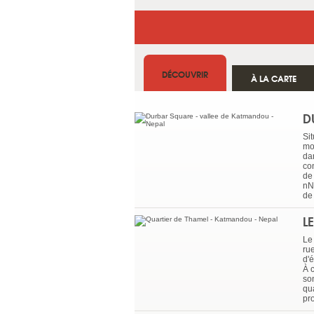
DÉCOUVRIR
À LA CARTE
D
Si
mo
da
co
de
nN
de
L
Le
ru
d'
À 
son
qu
pr