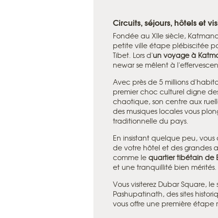
Circuits, séjours, hôtels et 
Fondée au XIIe siècle, Katmand
petite ville étape plébiscitée p
Tibet. Lors d'
un voyage à Kat
newar se mêlent à l'effervesce
Avec près de 5 millions d'habi
premier choc culturel digne des
chaotique, son centre aux ruell
des musiques locales vous plo
traditionnelle du pays.
En insistant quelque peu, vous
de votre hôtel et des grandes ar
comme le
quartier tibétain de
et une tranquillité bien mérités.
Vous visiterez Dubar Square, 
Pashupatinath, des sites histor
vous offre une première étap