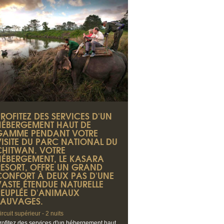
ROFITEZ DES SERVICES D'UN
HÉBERGEMENT HAUT DE
GAMME PENDANT VOTRE
VISITE DU PARC NATIONAL DU
CHITWAN. VOTRE
HÉBERGEMENT, LE KASARA
RESORT, OFFRE UN GRAND
CONFORT À DEUX PAS D'UNE
VASTE ÉTENDUE NATURELLE
PEUPLÉE D'ANIMAUX
SAUVAGES.
ircuit supérieur - 2 nuits
rofitez des services d'un hébergement haut