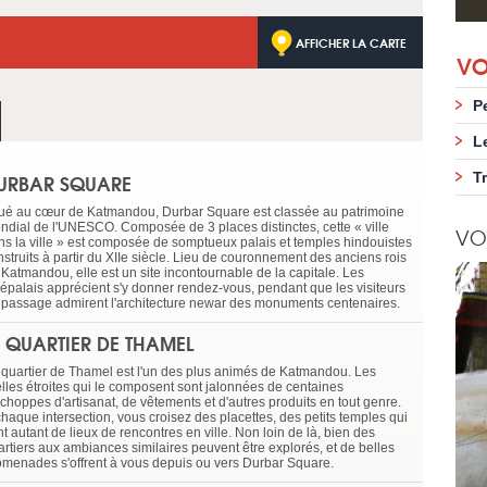
AFFICHER LA CARTE
VO
P
L
URBAR SQUARE
T
tué au cœur de Katmandou, Durbar Square est classée au patrimoine
ndial de l'UNESCO. Composée de 3 places distinctes, cette « ville
VO
ns la ville » est composée de somptueux palais et temples hindouistes
nstruits à partir du XIIe siècle. Lieu de couronnement des anciens rois
 Katmandou, elle est un site incontournable de la capitale. Les
épalais apprécient s'y donner rendez-vous, pendant que les visiteurs
 passage admirent l'architecture newar des monuments centenaires.
E QUARTIER DE THAMEL
 quartier de Thamel est l'un des plus animés de Katmandou. Les
elles étroites qui le composent sont jalonnées de centaines
échoppes d'artisanat, de vêtements et d'autres produits en tout genre.
chaque intersection, vous croisez des placettes, des petits temples qui
t autant de lieux de rencontres en ville. Non loin de là, bien des
artiers aux ambiances similaires peuvent être explorés, et de belles
omenades s'offrent à vous depuis ou vers Durbar Square.