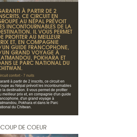
GARANTI À PARTIR DE 2
NSCRITS, CE CIRCUIT EN
GROUPE AU NÉPAL PRÉVOIT
LES INCONTOURNABLES DE LA
DESTINATION. IL VOUS PERMET
E PROFITER AU MEILLEUR
PRIX ET, EN COMPAGNIE
D'UN GUIDE FRANCOPHONE,
D'UN GRAND VOYAGE À
KATMANDOU, POKHARA ET
DANS LE PARC NATIONAL DU
CHITWAN.
ircuit confort - 7 nuits
aranti à partir de 2 inscrits, ce circuit en
roupe au Népal prévoit les incontournables
e la destination. Il vous permet de profiter
u meilleur prix et, en compagnie d'un guide
rancophone, d'un grand voyage à
atmandou, Pokhara et dans le Parc
ational du Chitwan.
COUP DE COEUR