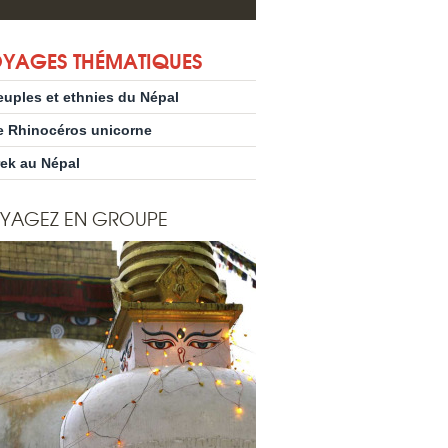
YAGES THÉMATIQUES
euples et ethnies du Népal
e Rhinocéros unicorne
rek au Népal
YAGEZ EN GROUPE