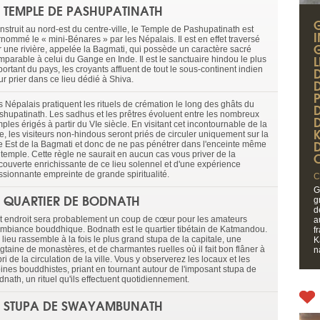
E TEMPLE DE PASHUPATINATH
nstruit au nord-est du centre-ville, le Temple de Pashupatinath est
I
rnommé le « mini-Bénares » par les Népalais. Il est en effet traversé
r une rivière, appelée la Bagmati, qui possède un caractère sacré
mparable à celui du Gange en Inde. Il est le sanctuaire hindou le plus
ortant du pays, les croyants affluent de tout le sous-continent indien
ur prier dans ce lieu dédié à Shiva.
D
s Népalais pratiquent les rituels de crémation le long des ghâts du
shupatinath. Les sadhus et les prêtres évoluent entre les nombreux
ples érigés à partir du VIe siècle. En visitant cet incontournable de la
le, les visiteurs non-hindous seront priés de circuler uniquement sur la
ve Est de la Bagmati et donc de ne pas pénétrer dans l'enceinte même
 temple. Cette règle ne saurait en aucun cas vous priver de la
couverte enrichissante de ce lieu solennel et d'une expérience
ssionnante empreinte de grande spiritualité.
C
G
E QUARTIER DE BODNATH
g
d
t endroit sera probablement un coup de cœur pour les amateurs
a
ambiance bouddhique. Bodnath est le quartier tibétain de Katmandou.
f
lieu rassemble à la fois le plus grand stupa de la capitale, une
K
gtaine de monastères, et de charmantes ruelles où il fait bon flâner à
n
bri de la circulation de la ville. Vous y observerez les locaux et les
ines bouddhistes, priant en tournant autour de l'imposant stupa de
nath, un rituel qu'ils effectuent quotidiennement.
E STUPA DE SWAYAMBUNATH