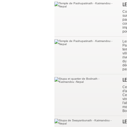
L
Co
su
pa
co
imp
po
Le
Pa
tem
vil
ri
du
dé
pa
L
Ce
d'
Ce 
vin
l'a
mo
Bod
L