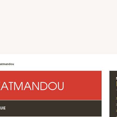
atmandou
KATMANDOU
UIE