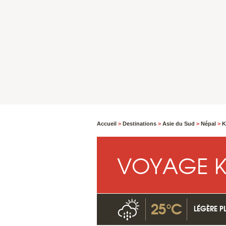
Accueil
>
Destinations
>
Asie du Sud
>
Népal
>
K
VOYAGE 
25°C
LÉGÈRE PL