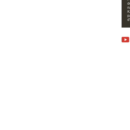
d
n
K
p
d