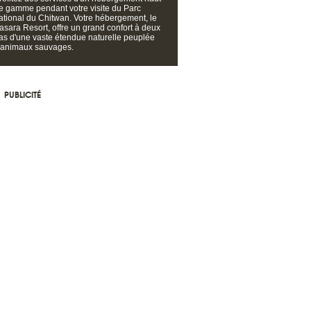
e gamme pendant votre visite du Parc
ational du Chitwan. Votre hébergement, le
asara Resort, offre un grand confort à deux
as d'une vaste étendue naturelle peuplée
'animaux sauvages.
PUBLICITÉ