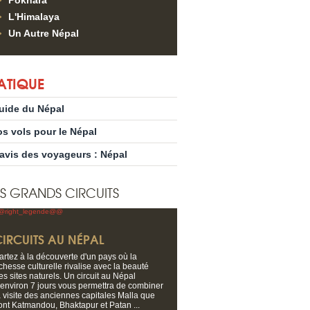
Pokhara
L'Himalaya
Un Autre Népal
ATIQUE
uide du Népal
os vols pour le Népal
’avis des voyageurs : Népal
S GRANDS CIRCUITS
CIRCUITS AU NÉPAL
artez à la découverte d'un pays où la
ichesse culturelle rivalise avec la beauté
es sites naturels. Un circuit au Népal
'environ 7 jours vous permettra de combiner
a visite des anciennes capitales Malla que
ont Katmandou, Bhaktapur et Patan ...