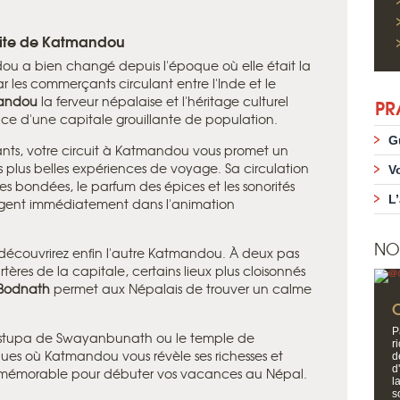
visite de Katmandou
ou a bien changé depuis l'époque où elle était la
ar les commerçants circulant entre l'Inde et le
mandou
la ferveur népalaise et l'héritage culturel
PR
nce d'une capitale grouillante de population.
G
tants, votre circuit à Katmandou vous promet un
 plus belles expériences de voyage. Sa circulation
V
es bondées, le parfum des épices et les sonorités
L
ngent immédiatement dans l'animation
NO
 découvrirez enfin l'autre Katmandou. À deux pas
tères de la capitale, certains lieux plus cloisonnés
 Bodnath
permet aux Népalais de trouver un calme
P
le stupa de Swayanbunath ou le temple de
r
iques où Katmandou vous révèle ses richesses et
d
d
e mémorable pour débuter vos vacances au Népal.
l
s